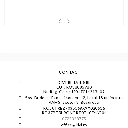
CONTACT
KIVI RETAIL SRL
CUI: RO38085780
Nr. Reg. Com.: J2017014213409
Sos. Dudesti-Pantelimon, nr. 42, Lotul 18 (in incinta
RAMS) sector 3, Bucuresti
RO50TREZ7035069XXX020516
RO37BTRLRONCRT0T10F46C01
0722328775
office@kivi.ro