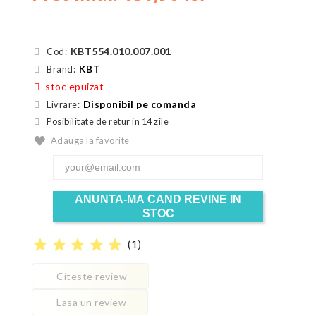
KBT554.010.007.001
Cod:
KBT
Brand:
stoc epuizat
Disponibil pe comanda
Livrare:
Posibilitate de retur in 14 zile
Adauga la favorite
ANUNTA-MA CAND REVINE IN
STOC
star
star
star
star
star
(
1
)
Citeste review
Lasa un review