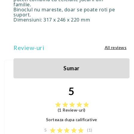
familie.
Binoclul nu mareste, doar se poate roti pe
suport.
Dimensiuni: 317 x 246 x 220 mm
Review-uri
All reviews
Sumar
5
star
star
star
star
star
(1 Review-uri)
Sorteaza dupa calificative
star
star
star
star
star
5
(1)