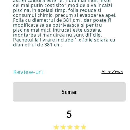
astfel caldura este retinuta mai mult. Este
cel mai putin costisitor mod de a va incalzi
piscina. in acelasi timp, folia reduce si
consumul chimic, precum si evapoarea apei.
Folia cu diametrul de 381 cm , dar poate fi
modificata sa se potriveasca si pentru
piscine mai mici. intrucat este usoara,
montarea si manuirea nu sunt dificile.
Pachetul la livrare include 1 x folie solara cu
diametrul de 381 cm.
Review-uri
All reviews
Sumar
5
star
star
star
star
star