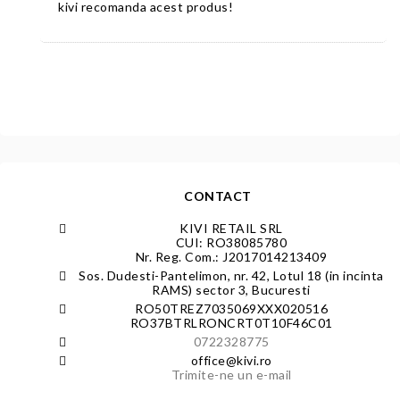
kivi recomanda acest produs!
CONTACT
KIVI RETAIL SRL
CUI: RO38085780
Nr. Reg. Com.: J2017014213409
Sos. Dudesti-Pantelimon, nr. 42, Lotul 18 (in incinta
RAMS) sector 3, Bucuresti
RO50TREZ7035069XXX020516
RO37BTRLRONCRT0T10F46C01
0722328775
office@kivi.ro
Trimite-ne un e-mail