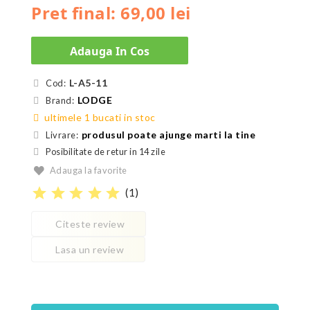
Pret final: 69,00 lei
Adauga In Cos
L-A5-11
Cod:
LODGE
Brand:
ultimele 1 bucati in stoc
produsul poate ajunge marti la tine
Livrare:
Posibilitate de retur in 14 zile
Adauga la favorite
star
star
star
star
star
(
1
)
Citeste review
Lasa un review