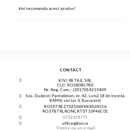
kivi recomanda acest produs!
CONTACT
KIVI RETAIL SRL
CUI: RO38085780
Nr. Reg. Com.: J2017014213409
Sos. Dudesti-Pantelimon, nr. 42, Lotul 18 (in incinta
RAMS) sector 3, Bucuresti
RO50TREZ7035069XXX020516
RO37BTRLRONCRT0T10F46C01
0722328775
office@kivi.ro
Trimite-ne un e-mail