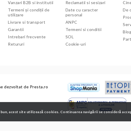
Vanzari B2B si institutii
Reclamatii si sesizari
Cine
Termeni și condiții de
Date cu caracter
De c
utilizare
personal
Pro
Livrare si transport
ANPC
Serv
Garantii
Termeni si conditii
Blo
Intrebari frecvente
SOL
Par
Retururi
Cookie-uri
ne dezvoltat de
Presta.ro
 bun, acest site utilizează cookies. Continuarea navigării se consideră acce