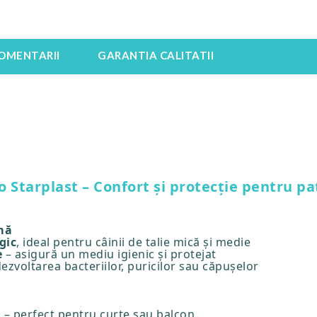
OMENTARII
GARANTIA CALITATII
 Starplast – Confort și protecție pentru p
mă
gic
, ideal pentru câinii de talie mică și medie
e
– asigură un mediu igienic și protejat
ezvoltarea bacteriilor, puricilor sau căpușelor
m
– perfect pentru curte sau balcon