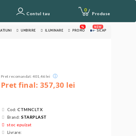
0
Contul tau
Produse
%
NEW
ATIUNI
UMBRIRE
ILUMINARE
PROMO
SICAP
ⓘ
Pret recomandat: 401,46 lei
Pret final: 357,30 lei
CTMNCLTX
Cod:
STARPLAST
Brand:
stoc epuizat
Livrare: