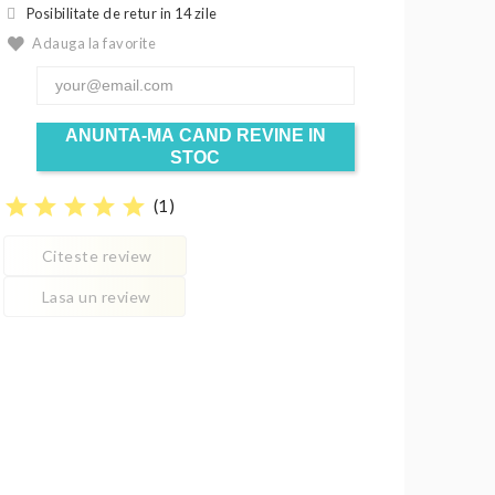
Posibilitate de retur in 14 zile
Adauga la favorite
ANUNTA-MA CAND REVINE IN
STOC
star
star
star
star
star
(
1
)
Citeste review
Lasa un review