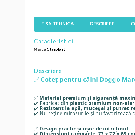
FISA TEHNICA
DESCRIERE
C
Caracteristici
Starplast
Marca
Descriere
✅
Coteț pentru câini Doggo Maro
✅
Material premium și siguranță maxi
✔️ Fabricat din
plastic premium non-aler
✔️
Rezistent la apă, mucegai și putrezir
✔️ Nu reține mirosurile și nu favorizează d
✅
Design practic și ușor de întreținut
✔️
Dimensiuni compacte
:
72 x 72 x 68 c