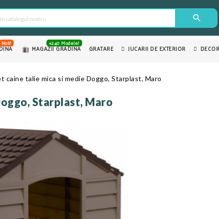
Hot!
+240 Modele!
DINA
MAGAZII GRADINA
GRATARE
JUCARII DE EXTERIOR
DECOR
t caine talie mica si medie Doggo, Starplast, Maro
Doggo, Starplast, Maro