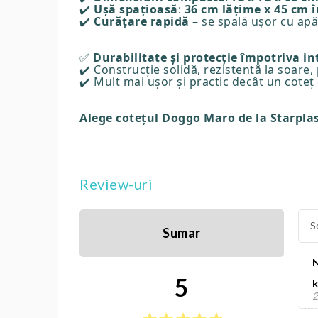
✔️
Ușă spațioasă
:
36 cm lățime x 45 cm 
✔️
Curățare rapidă
– se spală ușor cu apă 
✅
Durabilitate și protecție împotriva in
✔️ Construcție solidă, rezistentă la soare,
✔️ Mult mai ușor și practic decât un coteț
Alege cotețul Doggo Maro de la Starplast
Review-uri
S
Sumar
5
k
2