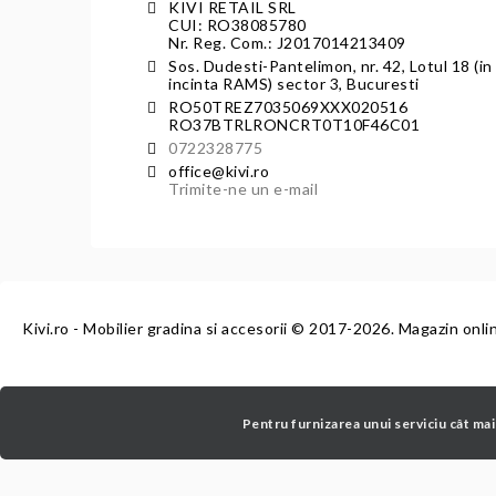
KIVI RETAIL SRL
CUI: RO38085780
Nr. Reg. Com.: J2017014213409
Sos. Dudesti-Pantelimon, nr. 42, Lotul 18 (in
incinta RAMS) sector 3, Bucuresti
RO50TREZ7035069XXX020516
RO37BTRLRONCRT0T10F46C01
0722328775
office@kivi.ro
Trimite-ne un e-mail
Kivi.ro - Mobilier gradina si accesorii
© 2017-2026. Magazin onli
Pentru furnizarea unui serviciu cât mai