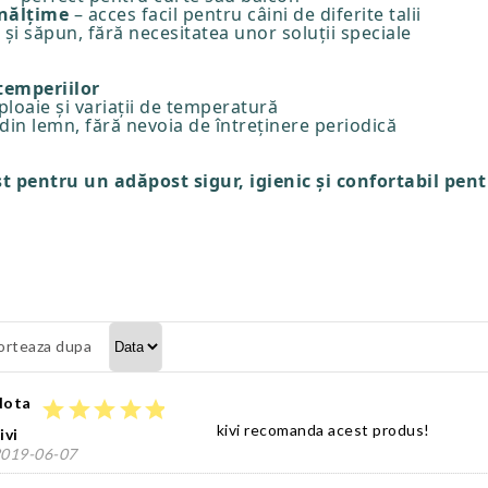
înălțime
– acces facil pentru câini de diferite talii
și săpun, fără necesitatea unor soluții speciale
temperiilor
 ploaie și variații de temperatură
 din lemn, fără nevoia de întreținere periodică
 pentru un adăpost sigur, igienic și confortabil pent
orteaza dupa
Nota
star
star
star
star
star
kivi recomanda acest produs!
ivi
019-06-07