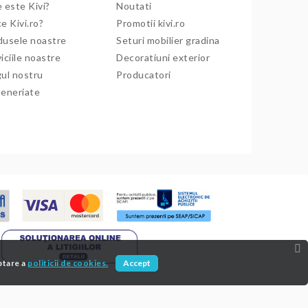
 este Kivi?
Noutati
e Kivi.ro?
Promotii kivi.ro
dusele noastre
Seturi mobilier gradina
iciile noastre
Decoratiuni exterior
gul nostru
Producatori
teneriate
ptare a
politicii de cookies.
Accept