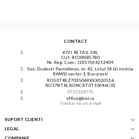
CONTACT
KIVI RETAIL SRL
CUI: RO38085780
Nr. Reg. Com.: J2017014213409
Sos. Dudesti-Pantelimon, nr. 42, Lotul 18 (in incinta
RAMS) sector 3, Bucuresti
RO50TREZ7035069XXX020516
RO37BTRLRONCRT0T10F46C01
0722328775
office@kivi.ro
Trimite-ne un e-mail
SUPORT CLIENTI
LEGAL
COMPANIE