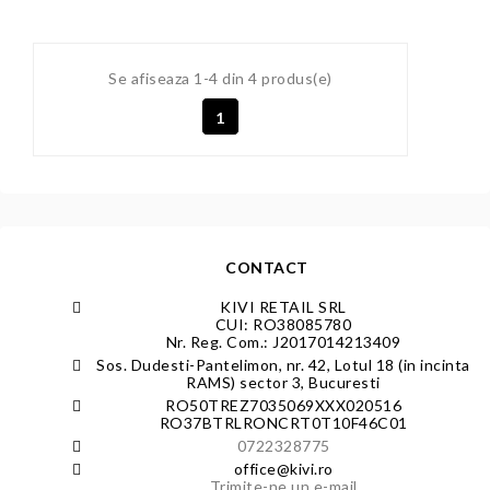
Se afiseaza 1-4 din 4 produs(e)
1
CONTACT
KIVI RETAIL SRL
CUI: RO38085780
Nr. Reg. Com.: J2017014213409
Sos. Dudesti-Pantelimon, nr. 42, Lotul 18 (in incinta
RAMS) sector 3, Bucuresti
RO50TREZ7035069XXX020516
RO37BTRLRONCRT0T10F46C01
0722328775
office@kivi.ro
Trimite-ne un e-mail