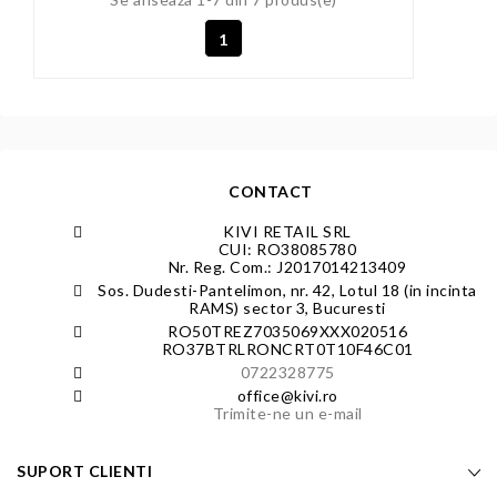
1
CONTACT
KIVI RETAIL SRL
CUI: RO38085780
Nr. Reg. Com.: J2017014213409
Sos. Dudesti-Pantelimon, nr. 42, Lotul 18 (in incinta
RAMS) sector 3, Bucuresti
RO50TREZ7035069XXX020516
RO37BTRLRONCRT0T10F46C01
0722328775
office@kivi.ro
Trimite-ne un e-mail
SUPORT CLIENTI