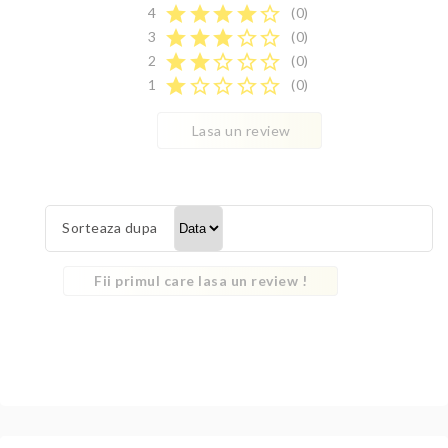
star
star
star
star
star_border
4
(0)
star
star
star
star_border
star_border
3
(0)
star
star
star_border
star_border
star_border
2
(0)
star
star_border
star_border
star_border
star_border
1
(0)
Lasa un review
Sorteaza dupa
Fii primul care lasa un review !