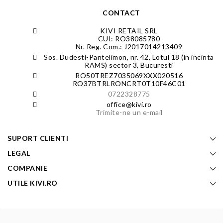
CONTACT
KIVI RETAIL SRL
CUI: RO38085780
Nr. Reg. Com.: J2017014213409
Sos. Dudesti-Pantelimon, nr. 42, Lotul 18 (in incinta
RAMS) sector 3, Bucuresti
RO50TREZ7035069XXX020516
RO37BTRLRONCRT0T10F46C01
0722328775
office@kivi.ro
Trimite-ne un e-mail
SUPORT CLIENTI
LEGAL
COMPANIE
UTILE KIVI.RO