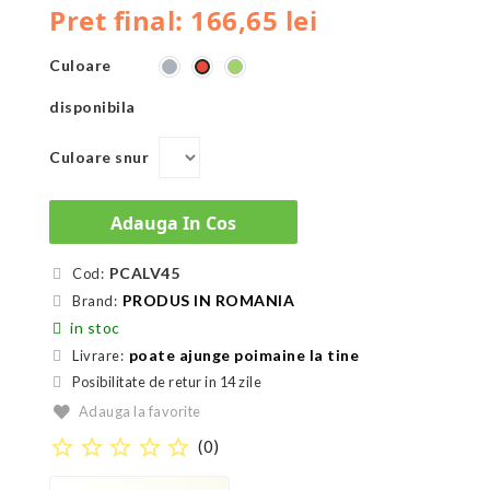
Pret final: 166,65 lei
Culoare
Gri
Verde
Roșu
disponibila
Culoare snur
Adauga In Cos
PCALV45
Cod:
PRODUS IN ROMANIA
Brand:
in stoc
poate ajunge poimaine la tine
Livrare:
Posibilitate de retur in 14 zile
Adauga la favorite
star_border
star_border
star_border
star_border
star_border
(
0
)