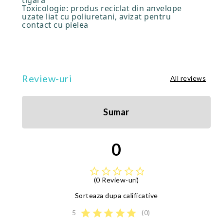
Toxicologie: produs reciclat din anvelope
uzate liat cu poliuretani, avizat pentru
contact cu pielea
Review-uri
All reviews
Sumar
0
star_border
star_border
star_border
star_border
star_border
(0 Review-uri)
Sorteaza dupa calificative
star
star
star
star
star
5
(0)