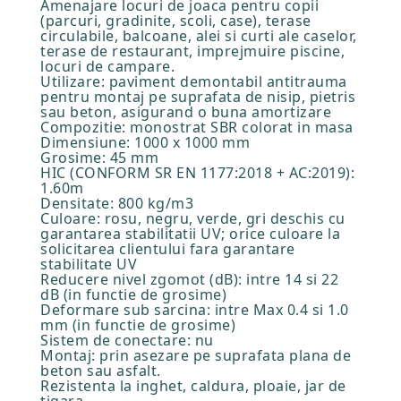
Amenajare locuri de joaca pentru copii
(parcuri, gradinite, scoli, case), terase
circulabile, balcoane, alei si curti ale caselor,
terase de restaurant, imprejmuire piscine,
locuri de campare.
Utilizare: paviment demontabil antitrauma
pentru montaj pe suprafata de nisip, pietris
sau beton, asigurand o buna amortizare
Compozitie: monostrat SBR colorat in masa
Dimensiune: 1000 x 1000 mm
Grosime: 45 mm
HIC (CONFORM SR EN 1177:2018 + AC:2019):
1.60m
Densitate: 800 kg/m3
Culoare: rosu, negru, verde, gri deschis cu
garantarea stabilitatii UV; orice culoare la
solicitarea clientului fara garantare
stabilitate UV
Reducere nivel zgomot (dB): intre 14 si 22
dB (in functie de grosime)
Deformare sub sarcina: intre Max 0.4 si 1.0
mm (in functie de grosime)
Sistem de conectare: nu
Montaj: prin asezare pe suprafata plana de
beton sau asfalt.
Rezistenta la inghet, caldura, ploaie, jar de
tigara