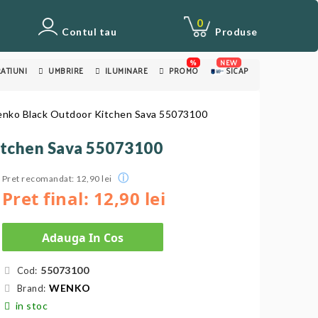
0
Contul tau
Produse
%
NEW
ATIUNI
UMBRIRE
ILUMINARE
PROMO
SICAP
 Wenko Black Outdoor Kitchen Sava 55073100
Kitchen Sava 55073100
ⓘ
Pret recomandat: 12,90 lei
Pret final: 12,90 lei
Adauga In Cos
55073100
Cod:
WENKO
Brand:
in stoc