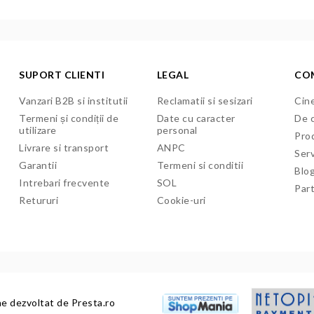
SUPORT CLIENTI
LEGAL
CO
Vanzari B2B si institutii
Reclamatii si sesizari
Cine
Termeni și condiții de
Date cu caracter
De c
utilizare
personal
Pro
Livrare si transport
ANPC
Serv
Garantii
Termeni si conditii
Blo
Intrebari frecvente
SOL
Par
Retururi
Cookie-uri
ne dezvoltat de
Presta.ro