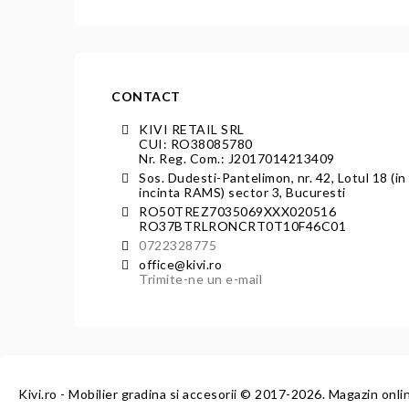
CONTACT
KIVI RETAIL SRL
CUI: RO38085780
Nr. Reg. Com.: J2017014213409
Sos. Dudesti-Pantelimon, nr. 42, Lotul 18 (in
incinta RAMS) sector 3, Bucuresti
RO50TREZ7035069XXX020516
RO37BTRLRONCRT0T10F46C01
0722328775
office@kivi.ro
Trimite-ne un e-mail
Kivi.ro - Mobilier gradina si accesorii
© 2017-2026. Magazin onli