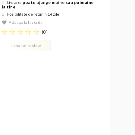
poate ajunge maine sau poimaine
Livrare:
la tine
Posibilitate de retur in 14 zile
Adauga la favorite
star_border
star_border
star_border
star_border
star_border
(
0
)
Lasa un review