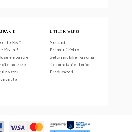
MPANIE
UTILE KIVI.RO
 este Kivi?
Noutati
e Kivi.ro?
Promotii kivi.ro
dusele noastre
Seturi mobilier gradina
iciile noastre
Decoratiuni exterior
gul nostru
Producatori
teneriate