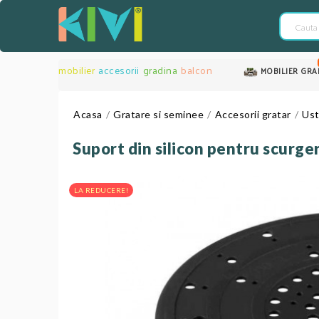
mobilier
accesorii
gradina
balcon
MOBILIER GRA
Acasa
Gratare si seminee
Accesorii gratar
Ust
Suport din silicon pentru scurg
LA REDUCERE!