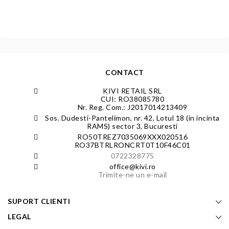
CONTACT
KIVI RETAIL SRL
CUI: RO38085780
Nr. Reg. Com.: J2017014213409
Sos. Dudesti-Pantelimon, nr. 42, Lotul 18 (in incinta
RAMS) sector 3, Bucuresti
RO50TREZ7035069XXX020516
RO37BTRLRONCRT0T10F46C01
0722328775
office@kivi.ro
Trimite-ne un e-mail
SUPORT CLIENTI
LEGAL