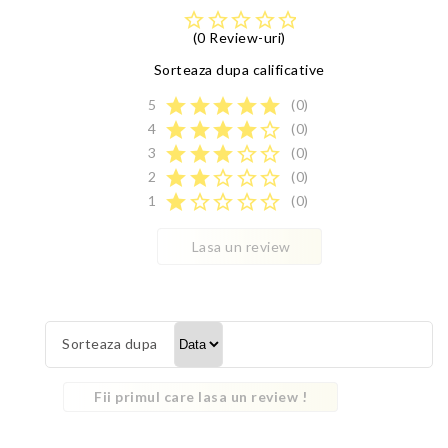
star_border
star_border
star_border
star_border
star_border
(0 Review-uri)
Sorteaza dupa calificative
star
star
star
star
star
5
(0)
star
star
star
star
star_border
4
(0)
star
star
star
star_border
star_border
3
(0)
star
star
star_border
star_border
star_border
2
(0)
star
star_border
star_border
star_border
star_border
1
(0)
Lasa un review
Sorteaza dupa
Fii primul care lasa un review !