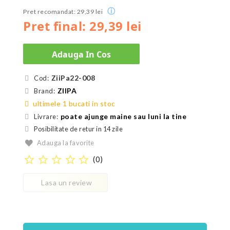
ⓘ
Pret recomandat: 29,39 lei
Pret final: 29,39 lei
Adauga In Cos
ZiiPa22-008
Cod:
ZIIPA
Brand:
ultimele 1 bucati in stoc
poate ajunge maine sau luni la tine
Livrare:
Posibilitate de retur in 14 zile
Adauga la favorite
star_border
star_border
star_border
star_border
star_border
(
0
)
Lasa un review