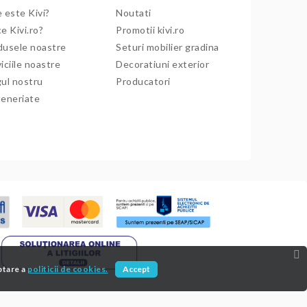
 este Kivi?
Noutati
e Kivi.ro?
Promotii kivi.ro
dusele noastre
Seturi mobilier gradina
iciile noastre
Decoratiuni exterior
gul nostru
Producatori
teneriate
ptare a
politicii de cookies.
Accept