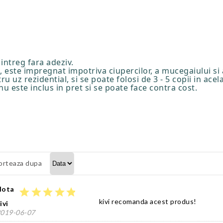
intreg fara adeziv.
este impregnat impotriva ciupercilor, a mucegaiului si a
uz rezidential, si se poate folosi de 3 - 5 copii in acela
 este inclus in pret si se poate face contra cost.
orteaza dupa
Nota
star
star
star
star
star
kivi recomanda acest produs!
ivi
019-06-07