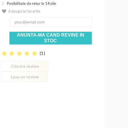
Posibilitate de retur in 14 zile
Adauga la favorite
ANUNTA-MA CAND REVINE IN
STOC
star
star
star
star
star
(
1
)
Citeste review
Lasa un review