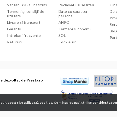
Vanzari B2B si institutii
Reclamatii si sesizari
Cine
Termeni și condiții de
Date cu caracter
De c
utilizare
personal
Pro
Livrare si transport
ANPC
Serv
Garantii
Termeni si conditii
Blo
Intrebari frecvente
SOL
Par
Retururi
Cookie-uri
ne dezvoltat de
Presta.ro
 bun, acest site utilizează cookies. Continuarea navigării se consideră acce