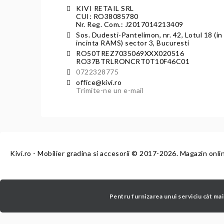
KIVI RETAIL SRL
CUI: RO38085780
Nr. Reg. Com.: J2017014213409
Sos. Dudesti-Pantelimon, nr. 42, Lotul 18 (in
incinta RAMS) sector 3, Bucuresti
RO50TREZ7035069XXX020516
RO37BTRLRONCRT0T10F46C01
0722328775
office@kivi.ro
Trimite-ne un e-mail
Kivi.ro - Mobilier gradina si accesorii
© 2017-2026. Magazin onli
Pentru furnizarea unui serviciu cât mai