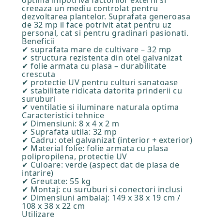
optima impotriva factorilor externi si
creeaza un mediu controlat pentru
dezvoltarea plantelor. Suprafata generoasa
de 32 mp il face potrivit atat pentru uz
personal, cat si pentru gradinari pasionati.
Beneficii
✔ suprafata mare de cultivare – 32 mp
✔ structura rezistenta din otel galvanizat
✔ folie armata cu plasa – durabilitate
crescuta
✔ protectie UV pentru culturi sanatoase
✔ stabilitate ridicata datorita prinderii cu
suruburi
✔ ventilatie si iluminare naturala optima
Caracteristici tehnice
✔ Dimensiuni: 8 x 4 x 2 m
✔ Suprafata utila: 32 mp
✔ Cadru: otel galvanizat (interior + exterior)
✔ Material folie: folie armata cu plasa
polipropilena, protectie UV
✔ Culoare: verde (aspect dat de plasa de
intarire)
✔ Greutate: 55 kg
✔ Montaj: cu suruburi si conectori inclusi
✔ Dimensiuni ambalaj: 149 x 38 x 19 cm /
108 x 38 x 22 cm
Utilizare