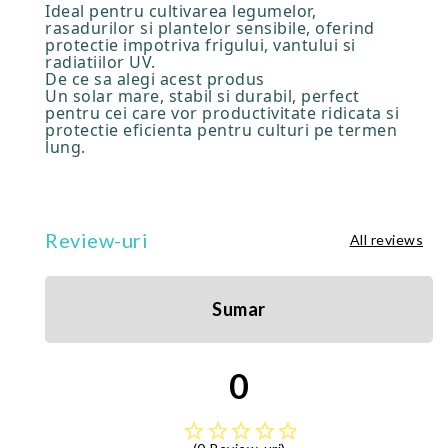
Ideal pentru cultivarea legumelor,
rasadurilor si plantelor sensibile, oferind
protectie impotriva frigului, vantului si
radiatiilor UV.
De ce sa alegi acest produs
Un solar mare, stabil si durabil, perfect
pentru cei care vor productivitate ridicata si
protectie eficienta pentru culturi pe termen
lung.
Review-uri
All reviews
Sumar
0
star_border
star_border
star_border
star_border
star_border