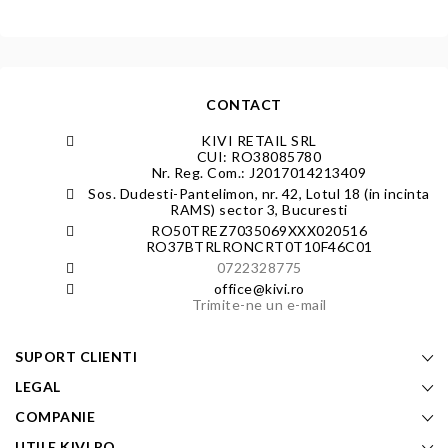
CONTACT
KIVI RETAIL SRL
CUI: RO38085780
Nr. Reg. Com.: J2017014213409
Sos. Dudesti-Pantelimon, nr. 42, Lotul 18 (in incinta
RAMS) sector 3, Bucuresti
RO50TREZ7035069XXX020516
RO37BTRLRONCRT0T10F46C01
0722328775
office@kivi.ro
Trimite-ne un e-mail
SUPORT CLIENTI
LEGAL
COMPANIE
UTILE KIVI.RO