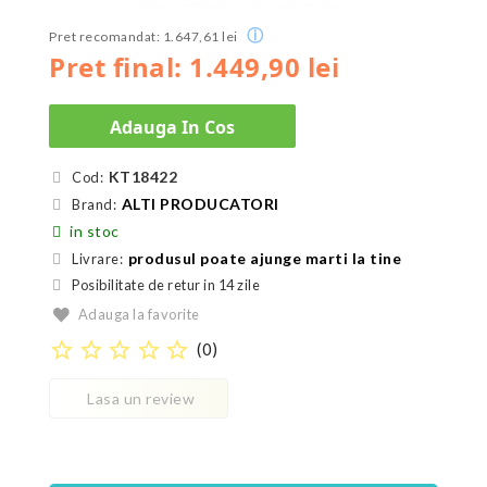
ⓘ
Pret recomandat: 1.647,61 lei
Pret final: 1.449,90 lei
Adauga In Cos
KT18422
Cod:
ALTI PRODUCATORI
Brand:
in stoc
produsul poate ajunge marti la tine
Livrare:
Posibilitate de retur in 14 zile
Adauga la favorite
star_border
star_border
star_border
star_border
star_border
(
0
)
Lasa un review