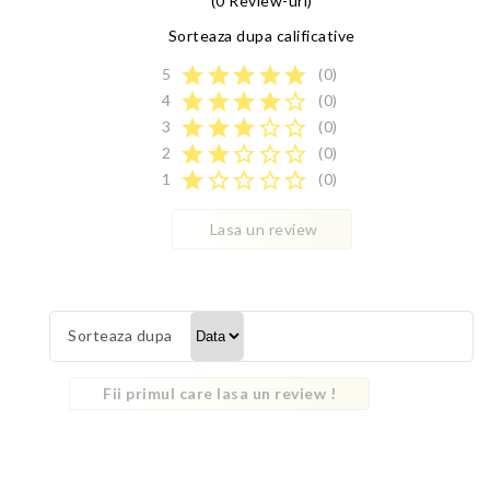
(0 Review-uri)
Sorteaza dupa calificative
star
star
star
star
star
5
(0)
star
star
star
star
star_border
4
(0)
star
star
star
star_border
star_border
3
(0)
star
star
star_border
star_border
star_border
2
(0)
star
star_border
star_border
star_border
star_border
1
(0)
Lasa un review
Sorteaza dupa
Fii primul care lasa un review !