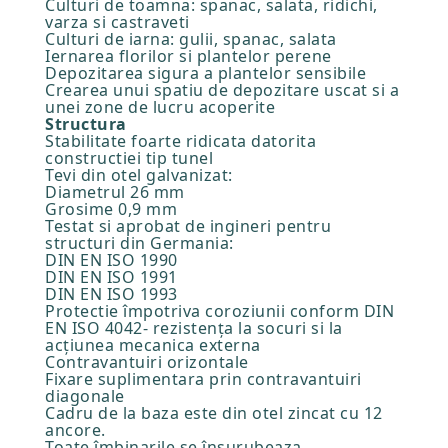
Culturi de toamna: spanac, salata, ridichi,
varza si castraveti
Culturi de iarna: gulii, spanac, salata
Iernarea florilor si plantelor perene
Depozitarea sigura a plantelor sensibile
Crearea unui spatiu de depozitare uscat si a
unei zone de lucru acoperite
Structura
Stabilitate foarte ridicata datorita
constructiei tip tunel
Tevi din otel galvanizat:
Diametrul 26 mm
Grosime 0,9 mm
Testat si aprobat de ingineri pentru
structuri din Germania:
DIN EN ISO 1990
DIN EN ISO 1991
DIN EN ISO 1993
Protectie împotriva coroziunii conform DIN
EN ISO 4042- rezistenţa la socuri si la
acţiunea mecanica externa
Contravantuiri orizontale
Fixare suplimentara prin contravantuiri
diagonale
Cadru de la baza este din otel zincat cu 12
ancore.
Toate îmbinarile se însurubeaza