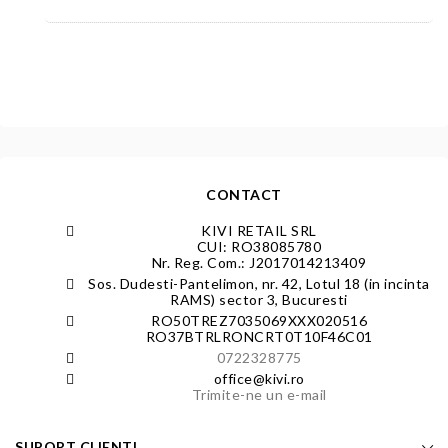
CONTACT
KIVI RETAIL SRL
CUI: RO38085780
Nr. Reg. Com.: J2017014213409
Sos. Dudesti-Pantelimon, nr. 42, Lotul 18 (in incinta
RAMS) sector 3, Bucuresti
RO50TREZ7035069XXX020516
RO37BTRLRONCRT0T10F46C01
0722328775
office@kivi.ro
Trimite-ne un e-mail
SUPORT CLIENTI