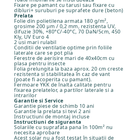
Fixare pe pamant cu tarusi sau fixare cu
dibluri+ suruburi pe suprafete dure (beton)
Prelata
Folie din polietilena armata 180 g/m²,
grosime 200 µm / 0,2 mm, rezistenta UV,
difuzie 30%, +80°C/-40°C, 70 DaN/5cm, 450
Kly, UV Euro 4
2 usi mari rulabil
Conditii de ventilatie optime prin foliile
laterale care se pot plia
Ferestre de aerisire mari de 40x40cm cu
plasa pentru insecte
Folia prelungita la baza aprox. 20 cm creste
rezistenta si stabilitatea în caz de vant
(poate fi acoperita cu pamant).
Fermoare YKK de înalta calitate pentru
fixarea prelatelor, a partilor laterale si a
intrarilor
Garantie si Service
Garantie piese de schimb 10 ani
Garantie la prelata si tevi 2 ani
Instructiuni de montaj incluse
Instructiuni de siguranta
Solariile cu suprafata pana în 100m² nu
necesita aprobare
Acest solar nu a fost testat în situatii de