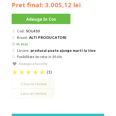
Pret final: 3.005,12 lei
Adauga In Cos
SOL410
Cod:
ALTI PRODUCATORI
Brand:
in stoc
produsul poate ajunge marti la tine
Livrare:
Posibilitate de retur in 14 zile
Adauga la favorite
star
star
star
star
star
(
1
)
Citeste review
Lasa un review