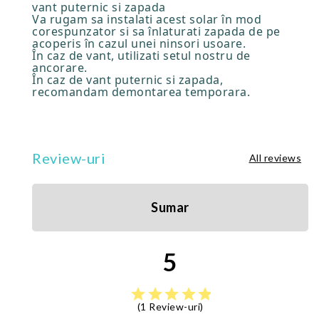
vant puternic si zapada
Va rugam sa instalati acest solar în mod
corespunzator si sa înlaturati zapada de pe
acoperis în cazul unei ninsori usoare.
În caz de vant, utilizati setul nostru de
ancorare.
În caz de vant puternic si zapada,
recomandam demontarea temporara.
Review-uri
All reviews
Sumar
5
star
star
star
star
star
(1 Review-uri)