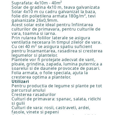
Suprafata: 4x10m - 40m²
Solar de gradina 4x10 m, teava galvanizata
Solar 4x10 m cu cadru galvanizat la baza,
folie din polietilena armata 180g/m², tevi
galvanizate 26x0,9mm.
Acest solar este ideal pentru înfiintarea
culturilor de primavara, pentru culturile de
vara, toamna si iarna.
Prin rularea foliilor laterale se asigura
ventilatia necesara în timpul zilelor de vara.
Cu cei 40 m² se asigura spatiu suficient
pentru însamantarea, rasadirea si cresterea
legumelor si plantelor.
Plantele vor fi protejate adecvat de vant,
ploaie, grindina, zapada, lumina puternica a
soarelui si de daunele provocate de pasari.
Folia armata, o folie speciala, ajuta la
cresterea optima a plantelor.
Utilizari
Pentru productia de legume si plante pe tot
parcursul anului
Cresterea rasadurilor
Culturi de primavara: spanac, salata, ridichi
si gulii
Culturi de vara: rosii, castraveti, ardei,
fasole, vinete si pepeni