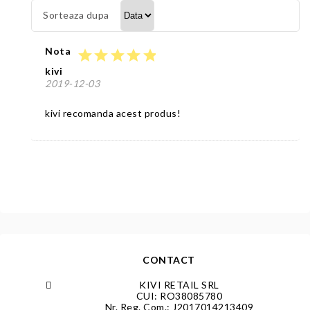
Sorteaza dupa
Nota
star
star
star
star
star
kivi
2019-12-03
kivi recomanda acest produs!
CONTACT
KIVI RETAIL SRL
CUI: RO38085780
Nr. Reg. Com.: J2017014213409