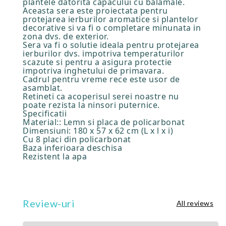
plantele datorita capacului cu balamale.
Aceasta sera este proiectata pentru
protejarea ierburilor aromatice si plantelor
decorative si va fi o completare minunata in
zona dvs. de exterior.
Sera va fi o solutie ideala pentru protejarea
ierburilor dvs. impotriva temperaturilor
scazute si pentru a asigura protectie
impotriva inghetului de primavara.
Cadrul pentru vreme rece este usor de
asamblat.
Retineti ca acoperisul serei noastre nu
poate rezista la ninsori puternice.
Specificatii
Material:: Lemn si placa de policarbonat
Dimensiuni: 180 x 57 x 62 cm (L x l x i)
Cu 8 placi din policarbonat
Baza inferioara deschisa
Rezistent la apa
Review-uri
All reviews