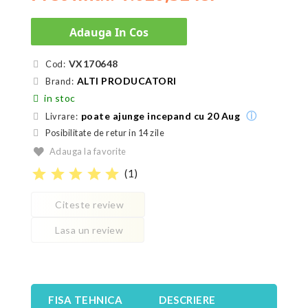
Adauga In Cos
VX170648
Cod:
ALTI PRODUCATORI
Brand:
in stoc
ⓘ
poate ajunge incepand cu 20 Aug
Livrare:
Posibilitate de retur in 14 zile
Adauga la favorite
star
star
star
star
star
(
1
)
Citeste review
Lasa un review
FISA TEHNICA
DESCRIERE