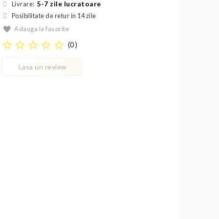
5-7 zile lucratoare
Livrare:
Posibilitate de retur in 14 zile
Adauga la favorite
star_border
star_border
star_border
star_border
star_border
(
0
)
Lasa un review