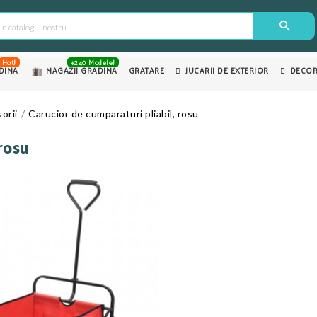
Hot!
+240 Modele!
DINA
MAGAZII GRADINA
GRATARE
JUCARII DE EXTERIOR
DECOR
orii
Carucior de cumparaturi pliabil, rosu
rosu