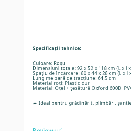
Specificații tehnice:
Culoare: Roșu
Dimensiuni totale: 92 x 52 x 118 cm (L x l x 
Spațiu de încărcare: 80 x 44 x 28 cm (L x l x
Lungime bară de tracțiune: 64,5 cm
Material roți: Plastic dur
Material: Oțel + țesătură Oxford 600D, P
☀️ Ideal pentru grădinărit, plimbări, șanti
Review-uri