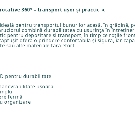
rotative 360° – transport ușor și practic
☀️
 ideală pentru transportul bunurilor acasă, în grădină, pe
ăruciorul combină durabilitatea cu ușurința în întreținer
ctic pentru depozitare și transport, în timp ce roțile fro
ptușit oferă o prindere confortabilă și sigură, iar capa
te sau alte materiale fără efort.
0D pentru durabilitate
 manevrabilitate ușoară
simplu
ere fermă
ru organizare