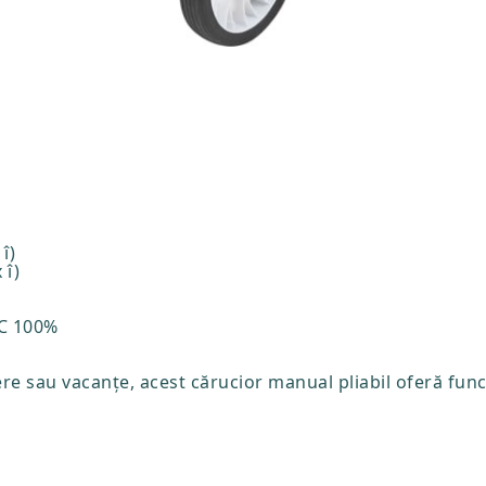
î)
 î)
VC 100%
ere sau vacanțe, acest cărucior manual pliabil oferă funcți