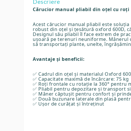
Descriere
Cărucior manual pliabil din oțel cu roți 
Acest cărucior manual pliabil este soluția
robust din oțel și țesătură oxford 600D, c
Designul său pliabil îl face extrem de pra
ușoară pe terenuri neuniforme. Mânerul că
să transportați plante, unelte, îngrășămin
Avantaje și beneficii:
✅ Cadrul din oțel și materialul Oxford 60
✅ Capacitate maximă de încărcare: 75 kg
✅ Roți frontale cu rotație la 360° pentru
✅ Pliabil pentru depozitare și transport 
✅ Mâner căptușit pentru confort și prind
✅ Două buzunare laterale din plasă pent
✅ Ușor de curățat și întreținut