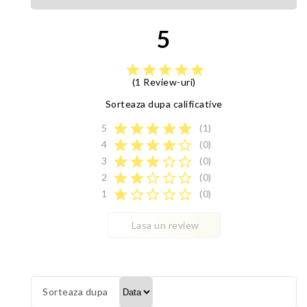
5
star
star
star
star
star
(1 Review-uri)
Sorteaza dupa calificative
star
star
star
star
star
5
(1)
star
star
star
star
star_border
4
(0)
star
star
star
star_border
star_border
3
(0)
star
star
star_border
star_border
star_border
2
(0)
star
star_border
star_border
star_border
star_border
1
(0)
Lasa un review
Sorteaza dupa