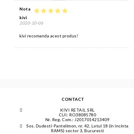
Nota
star
star
star
star
star
kivi
2020-10-06
kivi recomanda acest produs!
CONTACT
KIVI RETAIL SRL
CUI: RO38085780
Nr. Reg. Com.: J2017014213409
Sos. Dudesti-Pantelimon, nr. 42, Lotul 18 (in incinta
RAMS) sector 3, Bucuresti