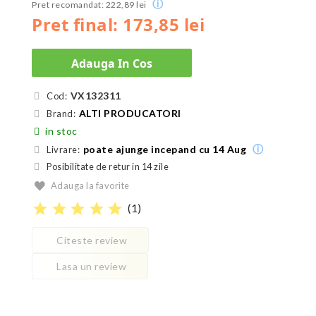
ⓘ
Pret recomandat: 222,89 lei
Pret final: 173,85 lei
Adauga In Cos
VX132311
Cod:
ALTI PRODUCATORI
Brand:
in stoc
ⓘ
poate ajunge incepand cu 14 Aug
Livrare:
Posibilitate de retur in 14 zile
Adauga la favorite
star
star
star
star
star
(
1
)
Citeste review
Lasa un review