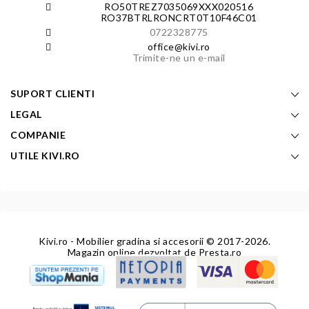
RO50TREZ7035069XXX020516
RO37BTRLRONCRT0T10F46C01
0722328775
office@kivi.ro
Trimite-ne un e-mail
SUPORT CLIENTI
LEGAL
COMPANIE
UTILE KIVI.RO
Kivi.ro - Mobilier gradina si accesorii
© 2017-2026.
Magazin online dezvoltat de
Presta.ro