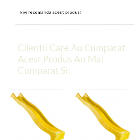
kivi recomanda acest produs!
Clientii Care Au Cumparat
Acest Produs Au Mai
Cumparat Si: