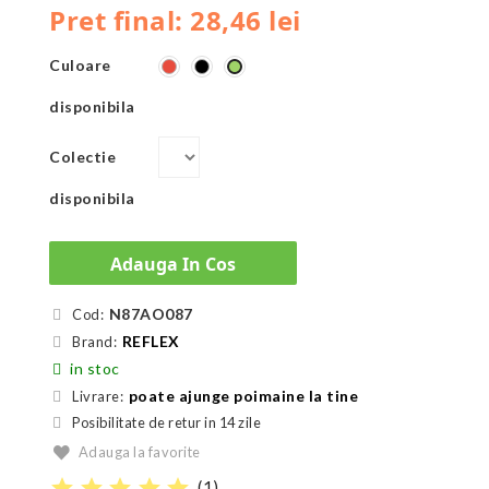
Pret final: 28,46 lei
Culoare
Roșu
Negru
Verde
disponibila
Colectie
disponibila
Adauga In Cos
N87AO087
Cod:
REFLEX
Brand:
in stoc
poate ajunge poimaine la tine
Livrare:
Posibilitate de retur in 14 zile
Adauga la favorite
star
star
star
star
star
(
1
)