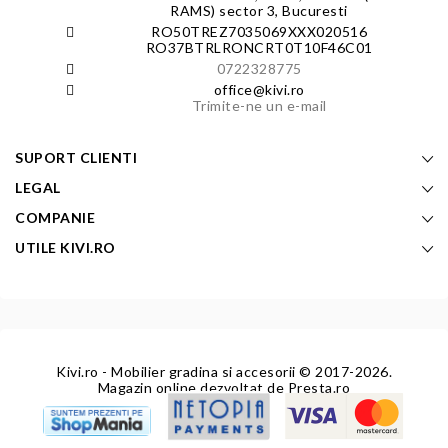
RAMS) sector 3, Bucuresti
RO50TREZ7035069XXX020516
RO37BTRLRONCRT0T10F46C01
0722328775
office@kivi.ro
Trimite-ne un e-mail
SUPORT CLIENTI
LEGAL
COMPANIE
UTILE KIVI.RO
Kivi.ro - Mobilier gradina si accesorii
© 2017-2026.
Magazin online dezvoltat de
Presta.ro