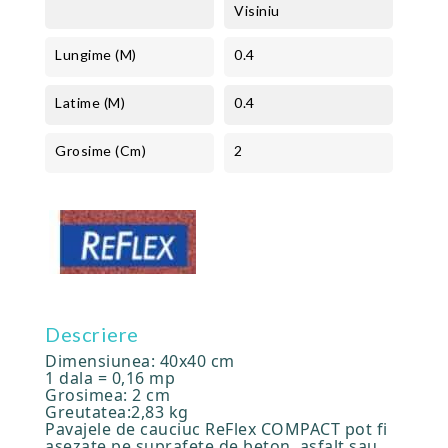
Visiniu
Lungime (m)
0.4
Latime (m)
0.4
Grosime (cm)
2
Descriere
Dimensiunea: 40x40 cm
1 dala = 0,16 mp
Grosimea: 2 cm
Greutatea:2,83 kg
Pavajele de cauciuc ReFlex COMPACT pot fi
asezate pe suprafete de beton, asfalt sau