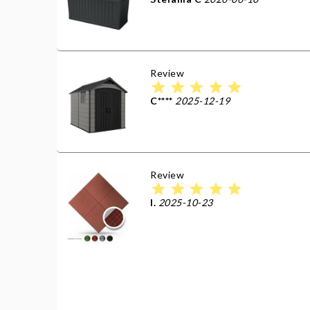
Review
star
star
star
star
star
C****
2025-12-19
Review
star
star
star
star
star
I.
2025-10-23