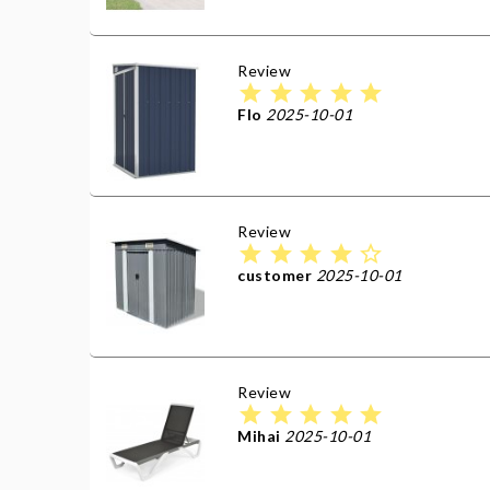
Review
star
star
star
star
star
Flo
2025-10-01
Review
star
star
star
star
star_border
customer
2025-10-01
Review
star
star
star
star
star
Mihai
2025-10-01