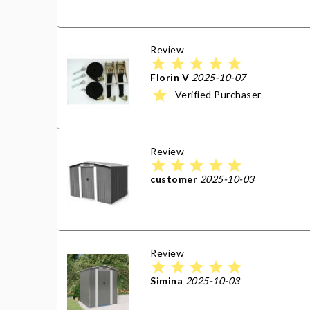
Review
star
star
star
star
star
Florin V
2025-10-07
star
Verified Purchaser
Review
star
star
star
star
star
customer
2025-10-03
Review
star
star
star
star
star
Simina
2025-10-03