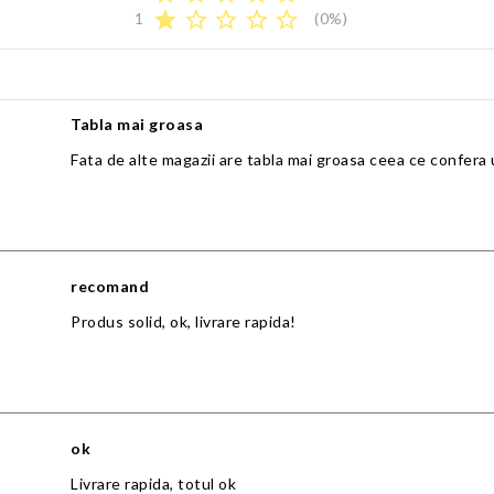
star
star_border
star_border
star_border
star_border
1
(0%)
Tabla mai groasa
Fata de alte magazii are tabla mai groasa ceea ce confera 
recomand
Produs solid, ok, livrare rapida!
ok
Livrare rapida, totul ok