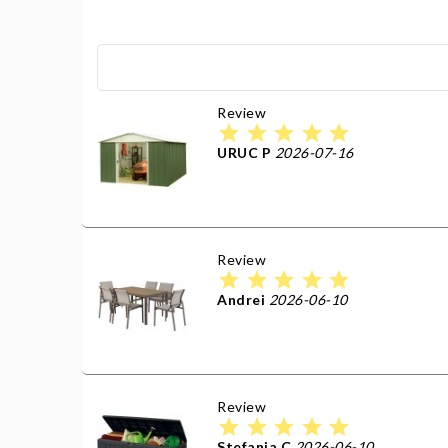
Review
star
star
star
star
star
URUC P
2026-07-16
Review
star
star
star
star
star
Andrei
2026-06-10
Review
star
star
star
star
star
Stefania C
2026-06-10