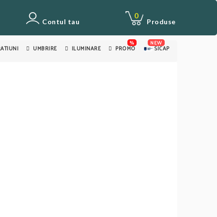
0
Contul tau
Produse
%
NEW
ATIUNI
UMBRIRE
ILUMINARE
PROMO
SICAP