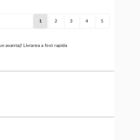
1
2
3
4
5
un avantaj! Livrarea a fost rapida