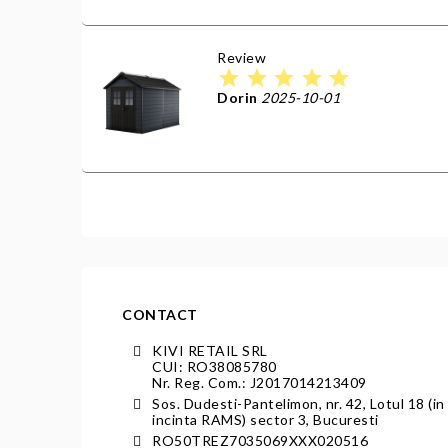
Review
star
star
star
star
star
Dorin
2025-10-01
CONTACT
KIVI RETAIL SRL
CUI: RO38085780
Nr. Reg. Com.: J2017014213409
Sos. Dudesti-Pantelimon, nr. 42, Lotul 18 (in
incinta RAMS) sector 3, Bucuresti
RO50TREZ7035069XXX020516