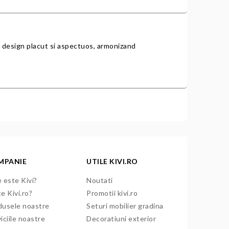
un design placut si aspectuos, armonizand
MPANIE
UTILE KIVI.RO
 este Kivi?
Noutati
e Kivi.ro?
Promotii kivi.ro
dusele noastre
Seturi mobilier gradina
iciile noastre
Decoratiuni exterior