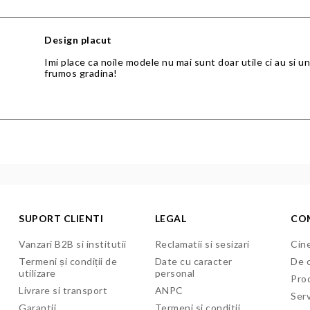
Design placut
Imi place ca noile modele nu mai sunt doar utile ci au si 
frumos gradina!
SUPORT CLIENTI
LEGAL
CO
Vanzari B2B si institutii
Reclamatii si sesizari
Cine
Termeni și condiții de
Date cu caracter
De c
utilizare
personal
Pro
Livrare si transport
ANPC
Serv
Garantii
Termeni si conditii