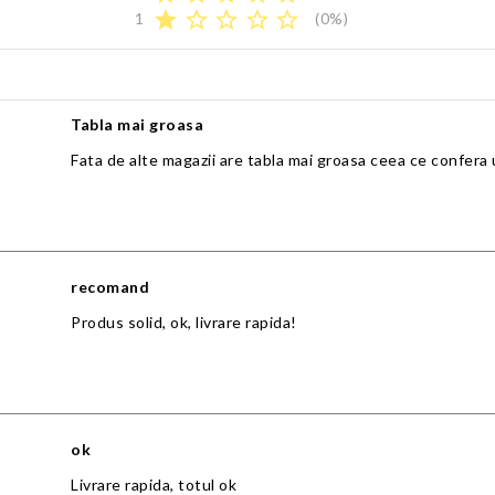
star
star_border
star_border
star_border
star_border
1
(0%)
Tabla mai groasa
Fata de alte magazii are tabla mai groasa ceea ce confera 
recomand
Produs solid, ok, livrare rapida!
ok
Livrare rapida, totul ok