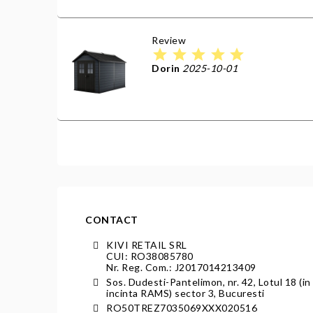
Review
star
star
star
star
star
Dorin
2025-10-01
CONTACT
KIVI RETAIL SRL
CUI: RO38085780
Nr. Reg. Com.: J2017014213409
Sos. Dudesti-Pantelimon, nr. 42, Lotul 18 (in
incinta RAMS) sector 3, Bucuresti
RO50TREZ7035069XXX020516