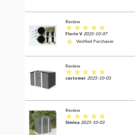
Review
star
star
star
star
star
Florin V
2025-10-07
star
Verified Purchaser
Review
star
star
star
star
star
customer
2025-10-03
Review
star
star
star
star
star
Simina
2025-10-03