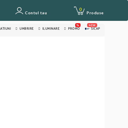
0
Contul tau
Produse
%
NEW
ATIUNI
UMBRIRE
ILUMINARE
PROMO
SICAP