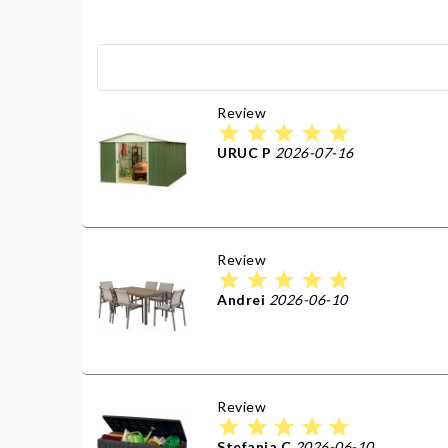
Review
star
star
star
star
star
URUC P
2026-07-16
Review
star
star
star
star
star
Andrei
2026-06-10
Review
star
star
star
star
star
Stefania C
2026-06-10