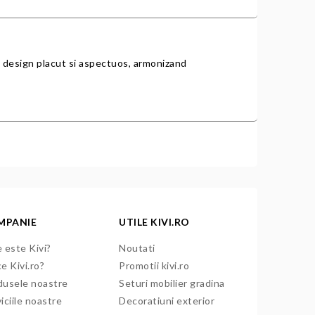
un design placut si aspectuos, armonizand
MPANIE
UTILE KIVI.RO
 este Kivi?
Noutati
e Kivi.ro?
Promotii kivi.ro
dusele noastre
Seturi mobilier gradina
iciile noastre
Decoratiuni exterior