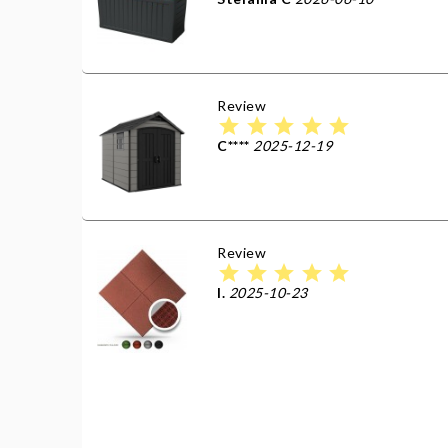
Review
star
star
star
star
star
C****
2025-12-19
Review
star
star
star
star
star
I.
2025-10-23