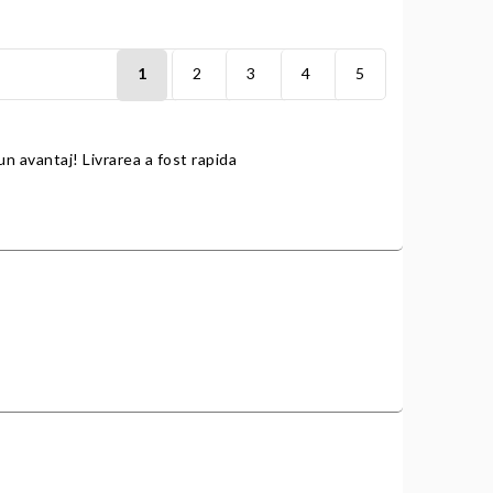
1
2
3
4
5
un avantaj! Livrarea a fost rapida