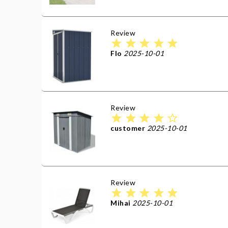
Review
star
star
star
star
star
Flo
2025-10-01
Review
star
star
star
star
star_border
customer
2025-10-01
Review
star
star
star
star
star
Mihai
2025-10-01