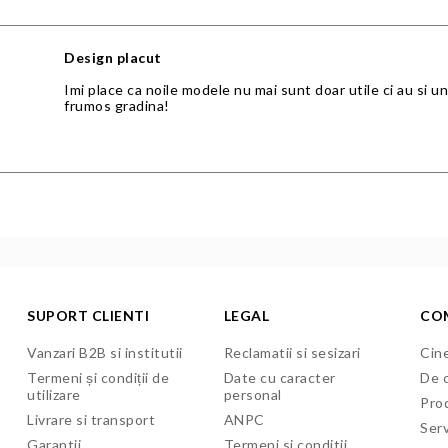
Design placut
Imi place ca noile modele nu mai sunt doar utile ci au si 
frumos gradina!
SUPORT CLIENTI
LEGAL
CO
Vanzari B2B si institutii
Reclamatii si sesizari
Cine
Termeni și condiții de
Date cu caracter
De c
utilizare
personal
Pro
Livrare si transport
ANPC
Serv
Garantii
Termeni si conditii