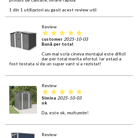
1 din 1 utilizatori au gasit acest review util
Review
star
star
star
star
star
customer
2025-10-03
Bună per total
Cum mai scria cineva montajul este dificil
dar per total merita efortul. Iar astazi a
fost testata si de un super vant si a rezistat!
Review
star
star
star
star
star
Simina
2025-10-03
ok
Da, este ok, multumim!
Review