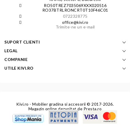
RO50TREZ7035069XXX020516
RO37BTRLRONCRT0T10F46C01
0722328775
office@kivi.ro
Trimite-ne un e-mail
SUPORT CLIENTI
LEGAL
COMPANIE
UTILE KIVI.RO
Kivi.ro - Mobilier gradina si accesorii
© 2017-2026.
Magazin online dezvoltat de
Presta.ro