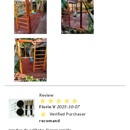
Review
star
star
star
star
star
Florin V
2025-10-07
star
Verified Purchaser
recomand
produs de calitate, livrare rapida