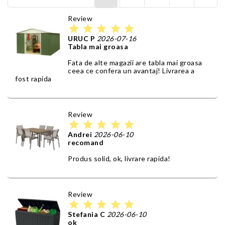
Review
star
star
star
star
star
URUC P
2026-07-16
Tabla mai groasa
Fata de alte magazii are tabla mai groasa
ceea ce confera un avantaj! Livrarea a
fost rapida
Review
star
star
star
star
star
Andrei
2026-06-10
recomand
Produs solid, ok, livrare rapida!
Review
star
star
star
star
star
Stefania C
2026-06-10
ok