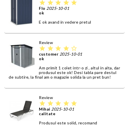
star
star
star
star
star
Flo
2025-10-01
ok
E ok avand in vedere pretul
Review
star
star
star
star
star_border
customer
2025-10-01
ok
Am primit 1 colet intr-o zi , altul in alta, dar
produsul este ok! Desi tabla pare destul
de subtire, la final am o magazie solida la un pret bun!
Review
star
star
star
star
star
Mihai
2025-10-01
calitate
Produsul este solid, recomand