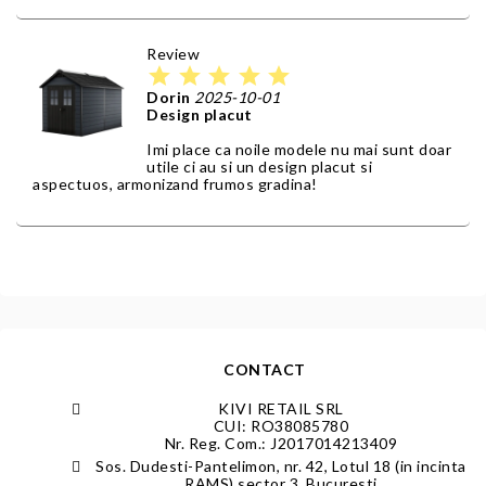
Review
star
star
star
star
star
Dorin
2025-10-01
Design placut
Imi place ca noile modele nu mai sunt doar
utile ci au si un design placut si
aspectuos, armonizand frumos gradina!
CONTACT
KIVI RETAIL SRL
CUI: RO38085780
Nr. Reg. Com.: J2017014213409
Sos. Dudesti-Pantelimon, nr. 42, Lotul 18 (in incinta
RAMS) sector 3, Bucuresti