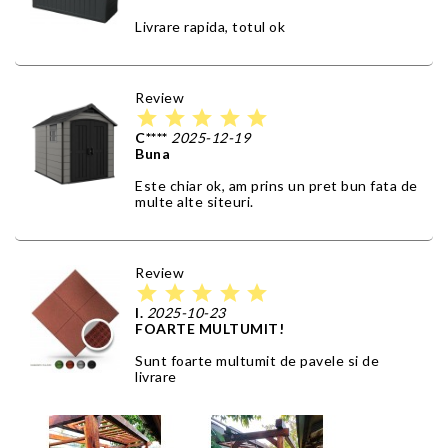
Livrare rapida, totul ok
Review
star
star
star
star
star
C****
2025-12-19
Buna
Este chiar ok, am prins un pret bun fata de
multe alte siteuri.
Review
star
star
star
star
star
I.
2025-10-23
FOARTE MULTUMIT!
Sunt foarte multumit de pavele si de
livrare