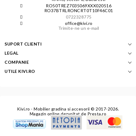
RO50TREZ7035069XXX020516
RO37BTRLRONCRT0T10F46C01
0722328775
office@kivi.ro
Trimite-ne un e-mail
SUPORT CLIENTI
LEGAL
COMPANIE
UTILE KIVI.RO
Kivi.ro - Mobilier gradina si accesorii
© 2017-2026.
Magazin online dezvoltat de
Presta.ro