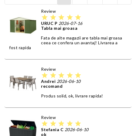
Review
star
star
star
star
star
URUC P
2026-07-16
Tabla mai groasa
Fata de alte magazii are tabla mai groasa
ceea ce confera un avantaj! Livrarea a
fost rapida
Review
star
star
star
star
star
Andrei
2026-06-10
recomand
Produs solid, ok, livrare rapida!
Review
star
star
star
star
star
Stefania C
2026-06-10
ok