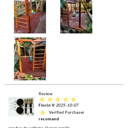
Review
star
star
star
star
star
Florin V
2025-10-07
star
Verified Purchaser
recomand
produs de calitate, livrare rapida