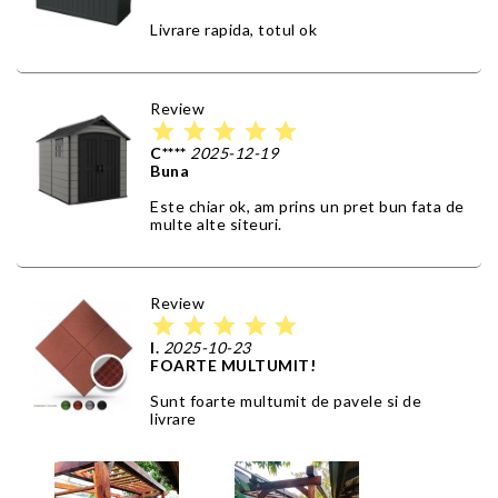
Livrare rapida, totul ok
Review
star
star
star
star
star
C****
2025-12-19
Buna
Este chiar ok, am prins un pret bun fata de
multe alte siteuri.
Review
star
star
star
star
star
I.
2025-10-23
FOARTE MULTUMIT!
Sunt foarte multumit de pavele si de
livrare