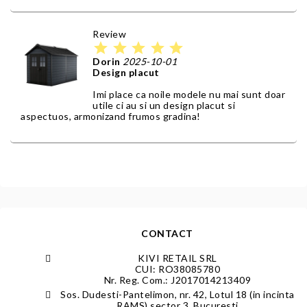
Review
star
star
star
star
star
Dorin
2025-10-01
Design placut
Imi place ca noile modele nu mai sunt doar
utile ci au si un design placut si
aspectuos, armonizand frumos gradina!
CONTACT
KIVI RETAIL SRL
CUI: RO38085780
Nr. Reg. Com.: J2017014213409
Sos. Dudesti-Pantelimon, nr. 42, Lotul 18 (in incinta
RAMS) sector 3, Bucuresti