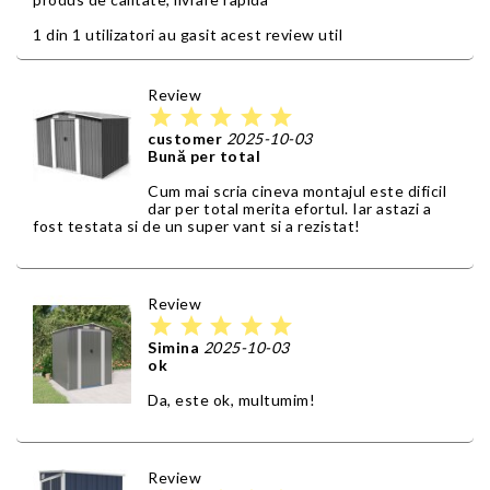
1 din 1 utilizatori au gasit acest review util
Review
star
star
star
star
star
customer
2025-10-03
Bună per total
Cum mai scria cineva montajul este dificil
dar per total merita efortul. Iar astazi a
fost testata si de un super vant si a rezistat!
Review
star
star
star
star
star
Simina
2025-10-03
ok
Da, este ok, multumim!
Review