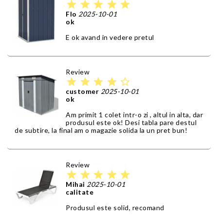
star
star
star
star
star
Flo
2025-10-01
ok
E ok avand in vedere pretul
Review
star
star
star
star
star_border
customer
2025-10-01
ok
Am primit 1 colet intr-o zi , altul in alta, dar
produsul este ok! Desi tabla pare destul
de subtire, la final am o magazie solida la un pret bun!
Review
star
star
star
star
star
Mihai
2025-10-01
calitate
Produsul este solid, recomand