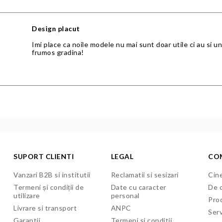
Design placut
Imi place ca noile modele nu mai sunt doar utile ci au si 
frumos gradina!
SUPORT CLIENTI
LEGAL
CO
Vanzari B2B si institutii
Reclamatii si sesizari
Cine
Termeni și condiții de
Date cu caracter
De c
utilizare
personal
Pro
Livrare si transport
ANPC
Serv
Garantii
Termeni si conditii