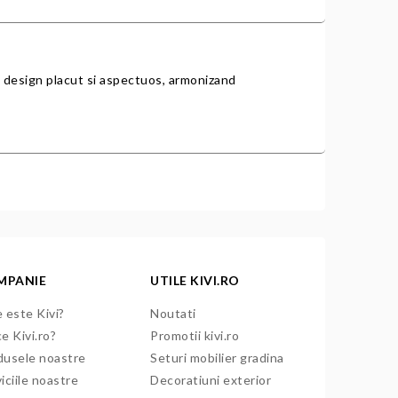
un design placut si aspectuos, armonizand
MPANIE
UTILE KIVI.RO
 este Kivi?
Noutati
e Kivi.ro?
Promotii kivi.ro
dusele noastre
Seturi mobilier gradina
iciile noastre
Decoratiuni exterior