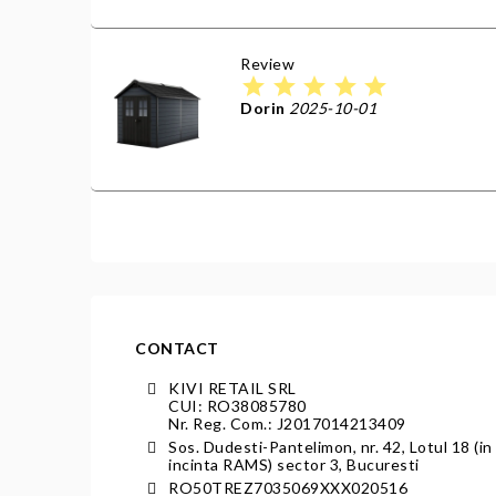
Review
star
star
star
star
star
Dorin
2025-10-01
CONTACT
KIVI RETAIL SRL
CUI: RO38085780
Nr. Reg. Com.: J2017014213409
Sos. Dudesti-Pantelimon, nr. 42, Lotul 18 (in
incinta RAMS) sector 3, Bucuresti
RO50TREZ7035069XXX020516