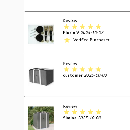
Review
star
star
star
star
star
Florin V
2025-10-07
star
Verified Purchaser
Review
star
star
star
star
star
customer
2025-10-03
Review
star
star
star
star
star
Simina
2025-10-03