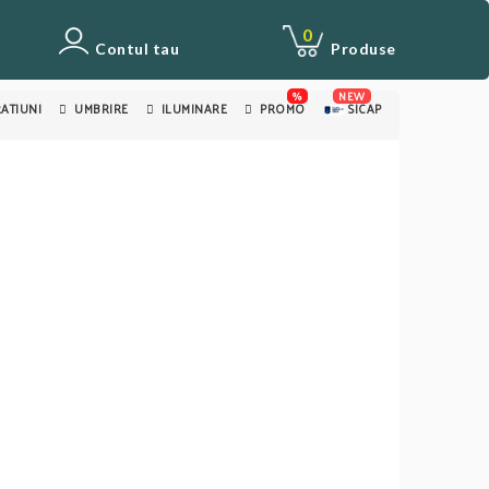
0
Contul tau
Produse
%
NEW
ATIUNI
UMBRIRE
ILUMINARE
PROMO
SICAP