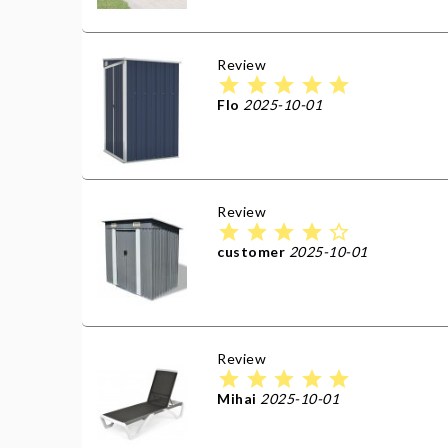
Review
star
star
star
star
star
Flo
2025-10-01
Review
star
star
star
star
star_border
customer
2025-10-01
Review
star
star
star
star
star
Mihai
2025-10-01