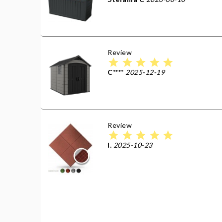
Review
star
star
star
star
star
C****
2025-12-19
Review
star
star
star
star
star
I.
2025-10-23