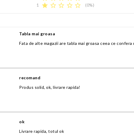
star
star_border
star_border
star_border
star_border
1
(0%)
Tabla mai groasa
Fata de alte magazii are tabla mai groasa ceea ce confera 
recomand
Produs solid, ok, livrare rapida!
ok
Livrare rapida, totul ok