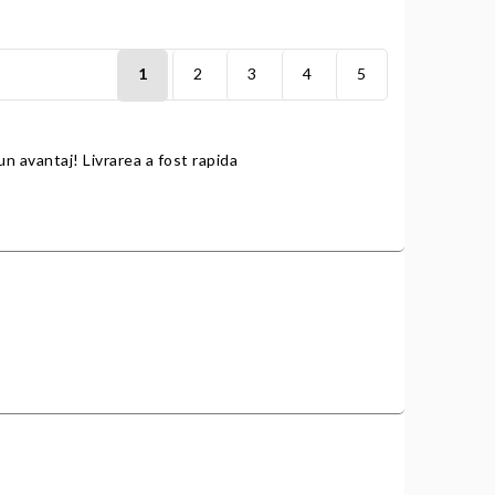
1
2
3
4
5
un avantaj! Livrarea a fost rapida