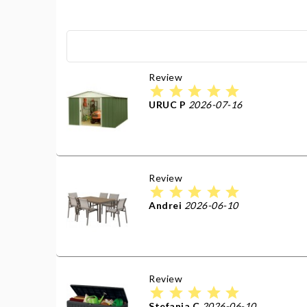
Review
star
star
star
star
star
URUC P
2026-07-16
Review
star
star
star
star
star
Andrei
2026-06-10
Review
star
star
star
star
star
Stefania C
2026-06-10