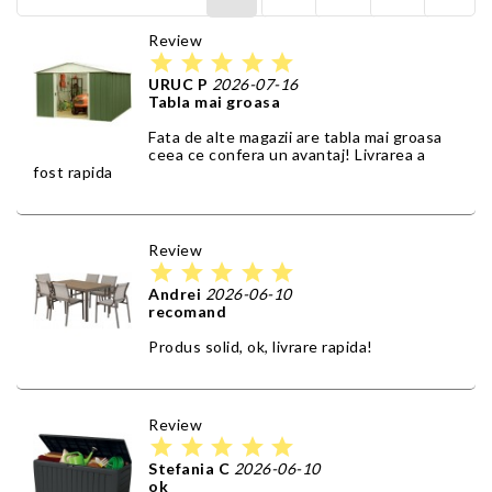
Review
star
star
star
star
star
URUC P
2026-07-16
Tabla mai groasa
Fata de alte magazii are tabla mai groasa
ceea ce confera un avantaj! Livrarea a
fost rapida
Review
star
star
star
star
star
Andrei
2026-06-10
recomand
Produs solid, ok, livrare rapida!
Review
star
star
star
star
star
Stefania C
2026-06-10
ok