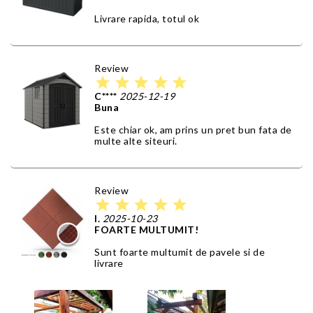
Livrare rapida, totul ok
Review
star
star
star
star
star
C****
2025-12-19
Buna
Este chiar ok, am prins un pret bun fata de
multe alte siteuri.
Review
star
star
star
star
star
I.
2025-10-23
FOARTE MULTUMIT!
Sunt foarte multumit de pavele si de
livrare