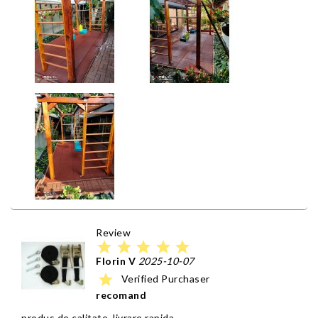
Review
star
star
star
star
star
Florin V
2025-10-07
star
Verified Purchaser
recomand
produs de calitate, livrare rapida