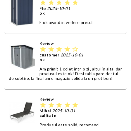
star
star
star
star
star
Flo
2025-10-01
ok
E ok avand in vedere pretul
Review
star
star
star
star
star_border
customer
2025-10-01
ok
Am primit 1 colet intr-o zi , altul in alta, dar
produsul este ok! Desi tabla pare destul
de subtire, la final am o magazie solida la un pret bun!
Review
star
star
star
star
star
Mihai
2025-10-01
calitate
Produsul este solid, recomand