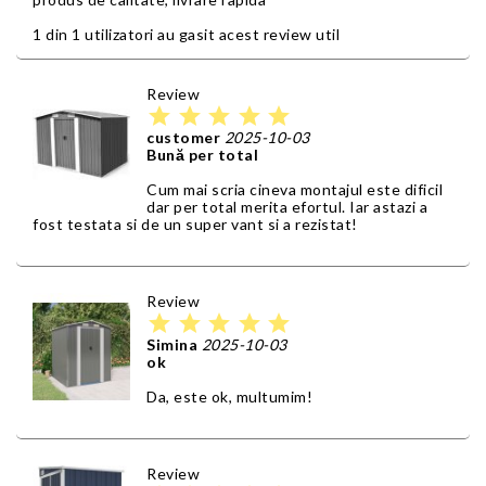
1 din 1 utilizatori au gasit acest review util
Review
star
star
star
star
star
customer
2025-10-03
Bună per total
Cum mai scria cineva montajul este dificil
dar per total merita efortul. Iar astazi a
fost testata si de un super vant si a rezistat!
Review
star
star
star
star
star
Simina
2025-10-03
ok
Da, este ok, multumim!
Review