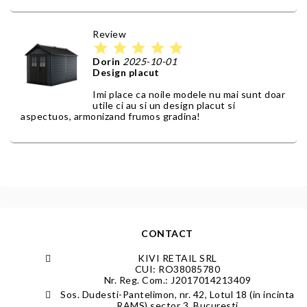
Review
star
star
star
star
star
Dorin
2025-10-01
Design placut
Imi place ca noile modele nu mai sunt doar
utile ci au si un design placut si
aspectuos, armonizand frumos gradina!
CONTACT
KIVI RETAIL SRL
CUI: RO38085780
Nr. Reg. Com.: J2017014213409
Sos. Dudesti-Pantelimon, nr. 42, Lotul 18 (in incinta
RAMS) sector 3, Bucuresti