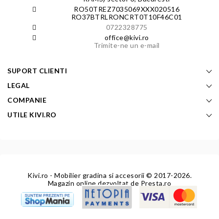
RO50TREZ7035069XXX020516
RO37BTRLRONCRT0T10F46C01
0722328775
office@kivi.ro
Trimite-ne un e-mail
SUPORT CLIENTI
LEGAL
COMPANIE
UTILE KIVI.RO
Kivi.ro - Mobilier gradina si accesorii
© 2017-2026.
Magazin online dezvoltat de
Presta.ro