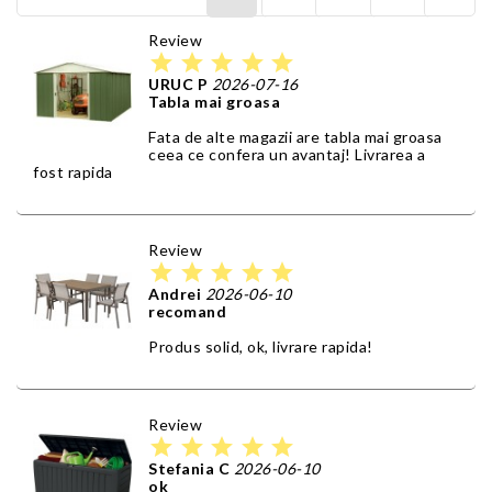
Review
star
star
star
star
star
URUC P
2026-07-16
Tabla mai groasa
Fata de alte magazii are tabla mai groasa
ceea ce confera un avantaj! Livrarea a
fost rapida
Review
star
star
star
star
star
Andrei
2026-06-10
recomand
Produs solid, ok, livrare rapida!
Review
star
star
star
star
star
Stefania C
2026-06-10
ok