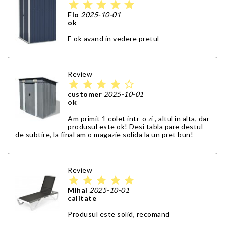
star
star
star
star
star
Flo
2025-10-01
ok
E ok avand in vedere pretul
Review
star
star
star
star
star_border
customer
2025-10-01
ok
Am primit 1 colet intr-o zi , altul in alta, dar
produsul este ok! Desi tabla pare destul
de subtire, la final am o magazie solida la un pret bun!
Review
star
star
star
star
star
Mihai
2025-10-01
calitate
Produsul este solid, recomand