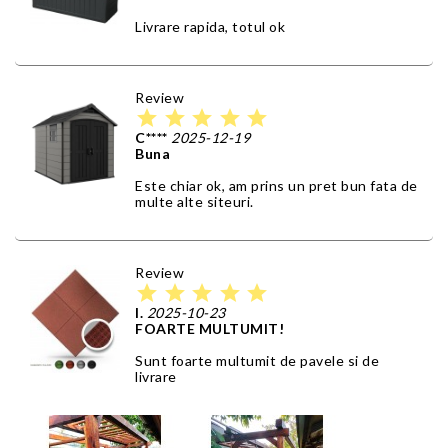
Livrare rapida, totul ok
Review
star
star
star
star
star
C****
2025-12-19
Buna
Este chiar ok, am prins un pret bun fata de
multe alte siteuri.
Review
star
star
star
star
star
I.
2025-10-23
FOARTE MULTUMIT!
Sunt foarte multumit de pavele si de
livrare