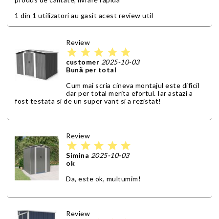
1 din 1 utilizatori au gasit acest review util
Review
star
star
star
star
star
customer
2025-10-03
Bună per total
Cum mai scria cineva montajul este dificil
dar per total merita efortul. Iar astazi a
fost testata si de un super vant si a rezistat!
Review
star
star
star
star
star
Simina
2025-10-03
ok
Da, este ok, multumim!
Review