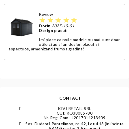
Review
star
star
star
star
star
Dorin
2025-10-01
Design placut
Imi place ca noile modele nu mai sunt doar
utile ci au si un design placut si
aspectuos, armonizand frumos gradina!
CONTACT
KIVI RETAIL SRL
CUI: RO38085780
Nr. Reg. Com.: J2017014213409
Sos. Dudesti-Pantelimon, nr. 42, Lotul 18 (in incinta
RAMS) sector 3, Bucuresti