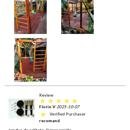
Review
star
star
star
star
star
Florin V
2025-10-07
star
Verified Purchaser
recomand
produs de calitate, livrare rapida