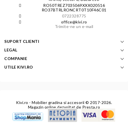
RO50TREZ7035069XXX020516
RO37BTRLRONCRT0T10F46C01
0722328775
office@kivi.ro
Trimite-ne un e-mail
SUPORT CLIENTI
LEGAL
COMPANIE
UTILE KIVI.RO
Kivi.ro - Mobilier gradina si accesorii
© 2017-2026.
Magazin online dezvoltat de
Presta.ro