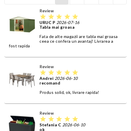
Review
star
star
star
star
star
URUC P
2026-07-16
Tabla mai groasa
Fata de alte magazii are tabla mai groasa
ceea ce confera un avantaj! Livrarea a
fost rapida
Review
star
star
star
star
star
Andrei
2026-06-10
recomand
Produs solid, ok, livrare rapida!
Review
star
star
star
star
star
Stefania C
2026-06-10
ok