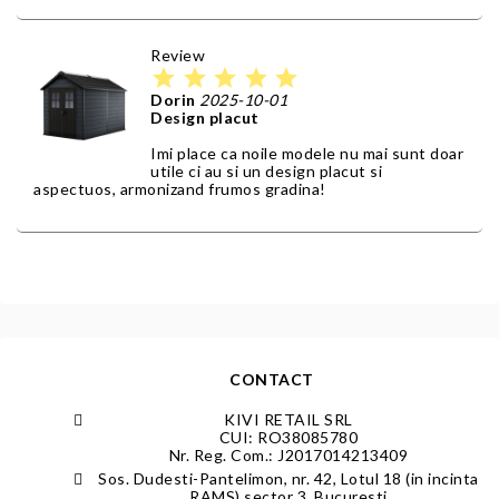
Review
star
star
star
star
star
Dorin
2025-10-01
Design placut
Imi place ca noile modele nu mai sunt doar
utile ci au si un design placut si
aspectuos, armonizand frumos gradina!
CONTACT
KIVI RETAIL SRL
CUI: RO38085780
Nr. Reg. Com.: J2017014213409
Sos. Dudesti-Pantelimon, nr. 42, Lotul 18 (in incinta
RAMS) sector 3, Bucuresti