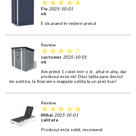
star
star
star
star
star
Flo
2025-10-01
ok
E ok avand in vedere pretul
Review
star
star
star
star
star_border
customer
2025-10-01
ok
Am primit 1 colet intr-o zi , altul in alta, dar
produsul este ok! Desi tabla pare destul
de subtire, la final am o magazie solida la un pret bun!
Review
star
star
star
star
star
Mihai
2025-10-01
calitate
Produsul este solid, recomand