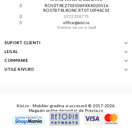
RO50TREZ7035069XXX020516
RO37BTRLRONCRT0T10F46C01
0722328775
office@kivi.ro
Trimite-ne un e-mail
SUPORT CLIENTI
LEGAL
COMPANIE
UTILE KIVI.RO
Kivi.ro - Mobilier gradina si accesorii
© 2017-2026.
Magazin online dezvoltat de
Presta.ro