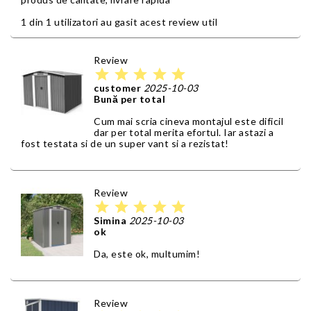
1 din 1 utilizatori au gasit acest review util
Review
star
star
star
star
star
customer
2025-10-03
Bună per total
Cum mai scria cineva montajul este dificil
dar per total merita efortul. Iar astazi a
fost testata si de un super vant si a rezistat!
Review
star
star
star
star
star
Simina
2025-10-03
ok
Da, este ok, multumim!
Review