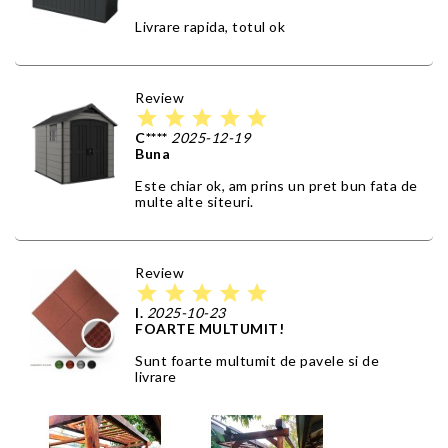
Livrare rapida, totul ok
Review
star
star
star
star
star
C****
2025-12-19
Buna
Este chiar ok, am prins un pret bun fata de
multe alte siteuri.
Review
star
star
star
star
star
I.
2025-10-23
FOARTE MULTUMIT!
Sunt foarte multumit de pavele si de
livrare