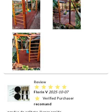
Review
star
star
star
star
star
Florin V
2025-10-07
star
Verified Purchaser
recomand
produs de calitate, livrare rapida