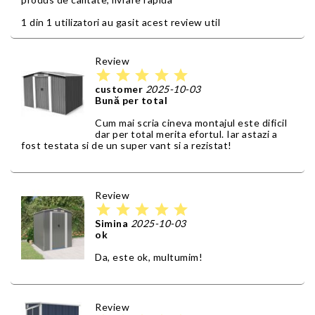
1 din 1 utilizatori au gasit acest review util
Review
star
star
star
star
star
customer
2025-10-03
Bună per total
Cum mai scria cineva montajul este dificil
dar per total merita efortul. Iar astazi a
fost testata si de un super vant si a rezistat!
Review
star
star
star
star
star
Simina
2025-10-03
ok
Da, este ok, multumim!
Review