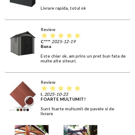
Livrare rapida, totul ok
Review
star
star
star
star
star
C****
2025-12-19
Buna
Este chiar ok, am prins un pret bun fata de
multe alte siteuri.
Review
star
star
star
star
star
I.
2025-10-23
FOARTE MULTUMIT!
Sunt foarte multumit de pavele si de
livrare