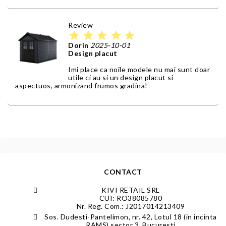
Review
star
star
star
star
star
Dorin
2025-10-01
Design placut
Imi place ca noile modele nu mai sunt doar
utile ci au si un design placut si
aspectuos, armonizand frumos gradina!
CONTACT
KIVI RETAIL SRL
CUI: RO38085780
Nr. Reg. Com.: J2017014213409
Sos. Dudesti-Pantelimon, nr. 42, Lotul 18 (in incinta
RAMS) sector 3, Bucuresti