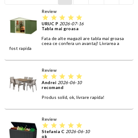
Review
star
star
star
star
star
URUC P
2026-07-16
Tabla mai groasa
Fata de alte magazii are tabla mai groasa
ceea ce confera un avantaj! Livrarea a
fost rapida
Review
star
star
star
star
star
Andrei
2026-06-10
recomand
Produs solid, ok, livrare rapida!
Review
star
star
star
star
star
Stefania C
2026-06-10
ok