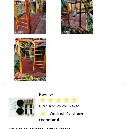
Review
star
star
star
star
star
Florin V
2025-10-07
star
Verified Purchaser
recomand
produs de calitate, livrare rapida