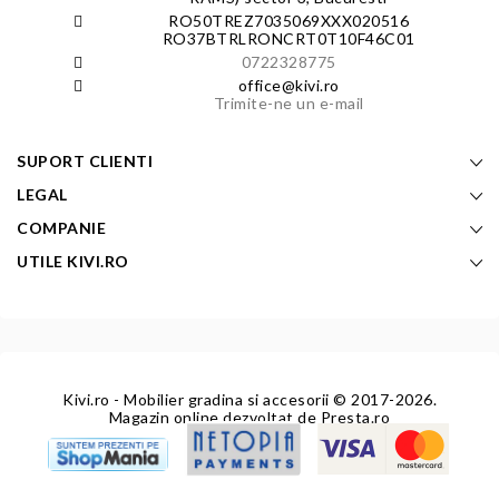
RO50TREZ7035069XXX020516
RO37BTRLRONCRT0T10F46C01
0722328775
office@kivi.ro
Trimite-ne un e-mail
SUPORT CLIENTI
LEGAL
COMPANIE
UTILE KIVI.RO
Kivi.ro - Mobilier gradina si accesorii
© 2017-2026.
Magazin online dezvoltat de
Presta.ro