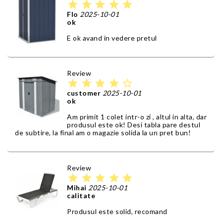
star
star
star
star
star
Flo
2025-10-01
ok
E ok avand in vedere pretul
Review
star
star
star
star
star_border
customer
2025-10-01
ok
Am primit 1 colet intr-o zi , altul in alta, dar
produsul este ok! Desi tabla pare destul
de subtire, la final am o magazie solida la un pret bun!
Review
star
star
star
star
star
Mihai
2025-10-01
calitate
Produsul este solid, recomand