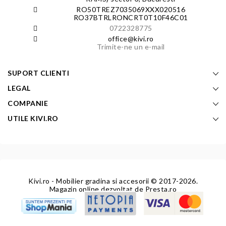
RO50TREZ7035069XXX020516
RO37BTRLRONCRT0T10F46C01
0722328775
office@kivi.ro
Trimite-ne un e-mail
SUPORT CLIENTI
LEGAL
COMPANIE
UTILE KIVI.RO
Kivi.ro - Mobilier gradina si accesorii
© 2017-2026.
Magazin online dezvoltat de
Presta.ro