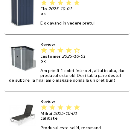
star
star
star
star
star
Flo
2025-10-01
ok
E ok avand in vedere pretul
Review
star
star
star
star
star_border
customer
2025-10-01
ok
Am primit 1 colet intr-o zi , altul in alta, dar
produsul este ok! Desi tabla pare destul
de subtire, la final am o magazie solida la un pret bun!
Review
star
star
star
star
star
Mihai
2025-10-01
calitate
Produsul este solid, recomand