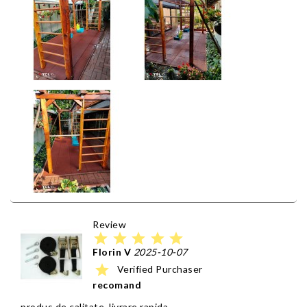
Review
star
star
star
star
star
Florin V
2025-10-07
star
Verified Purchaser
recomand
produs de calitate, livrare rapida