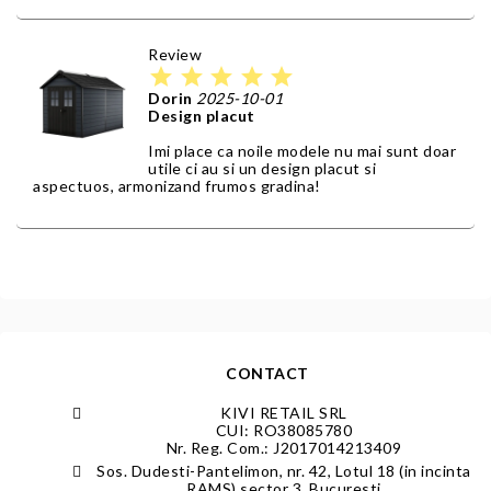
Review
star
star
star
star
star
Dorin
2025-10-01
Design placut
Imi place ca noile modele nu mai sunt doar
utile ci au si un design placut si
aspectuos, armonizand frumos gradina!
CONTACT
KIVI RETAIL SRL
CUI: RO38085780
Nr. Reg. Com.: J2017014213409
Sos. Dudesti-Pantelimon, nr. 42, Lotul 18 (in incinta
RAMS) sector 3, Bucuresti