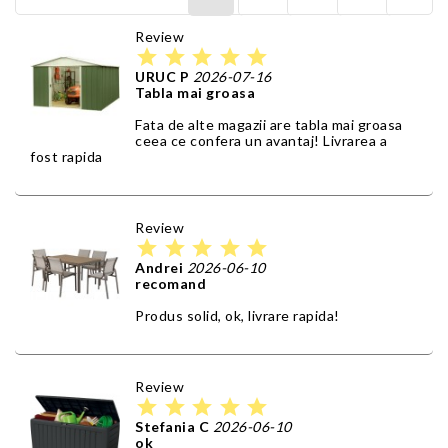
Review
star
star
star
star
star
URUC P
2026-07-16
Tabla mai groasa
Fata de alte magazii are tabla mai groasa
ceea ce confera un avantaj! Livrarea a
fost rapida
Review
star
star
star
star
star
Andrei
2026-06-10
recomand
Produs solid, ok, livrare rapida!
Review
star
star
star
star
star
Stefania C
2026-06-10
ok