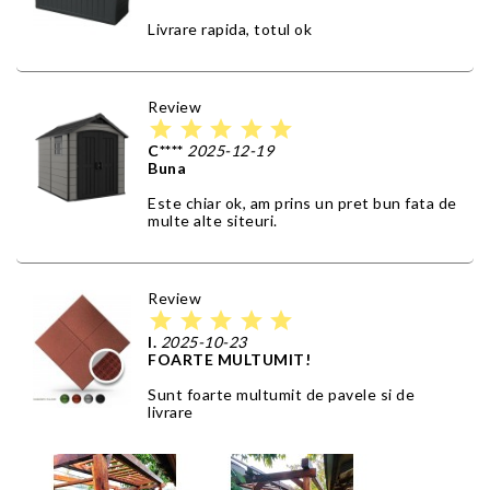
Livrare rapida, totul ok
Review
star
star
star
star
star
C****
2025-12-19
Buna
Este chiar ok, am prins un pret bun fata de
multe alte siteuri.
Review
star
star
star
star
star
I.
2025-10-23
FOARTE MULTUMIT!
Sunt foarte multumit de pavele si de
livrare