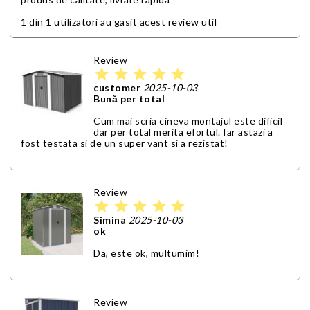
1 din 1 utilizatori au gasit acest review util
Review
star
star
star
star
star
customer
2025-10-03
Bună per total
Cum mai scria cineva montajul este dificil
dar per total merita efortul. Iar astazi a
fost testata si de un super vant si a rezistat!
Review
star
star
star
star
star
Simina
2025-10-03
ok
Da, este ok, multumim!
Review