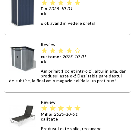
star
star
star
star
star
Flo
2025-10-01
ok
E ok avand in vedere pretul
Review
star
star
star
star
star_border
customer
2025-10-01
ok
Am primit 1 colet intr-o zi , altul in alta, dar
produsul este ok! Desi tabla pare destul
de subtire, la final am o magazie solida la un pret bun!
Review
star
star
star
star
star
Mihai
2025-10-01
calitate
Produsul este solid, recomand