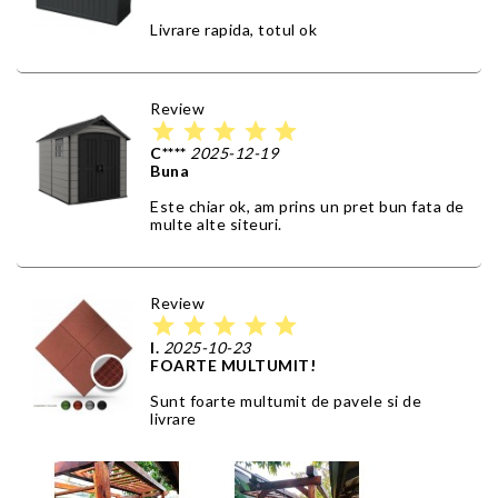
Livrare rapida, totul ok
Review
star
star
star
star
star
C****
2025-12-19
Buna
Este chiar ok, am prins un pret bun fata de
multe alte siteuri.
Review
star
star
star
star
star
I.
2025-10-23
FOARTE MULTUMIT!
Sunt foarte multumit de pavele si de
livrare