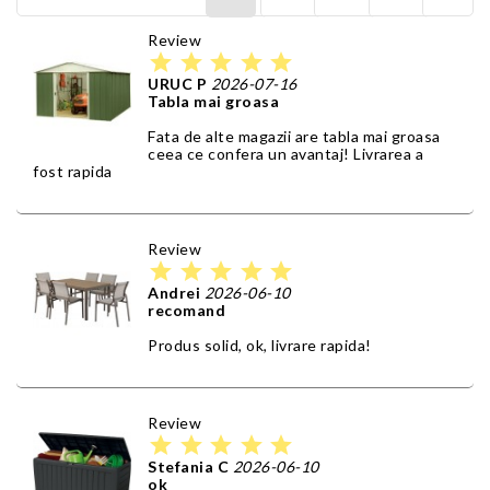
Review
star
star
star
star
star
URUC P
2026-07-16
Tabla mai groasa
Fata de alte magazii are tabla mai groasa
ceea ce confera un avantaj! Livrarea a
fost rapida
Review
star
star
star
star
star
Andrei
2026-06-10
recomand
Produs solid, ok, livrare rapida!
Review
star
star
star
star
star
Stefania C
2026-06-10
ok