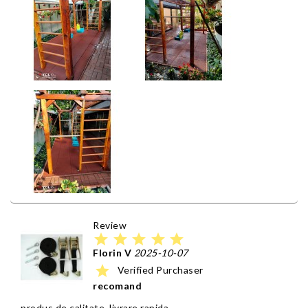
Review
star
star
star
star
star
Florin V
2025-10-07
star
Verified Purchaser
recomand
produs de calitate, livrare rapida