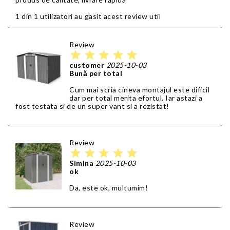
1 din 1 utilizatori au gasit acest review util
Review
star
star
star
star
star
customer
2025-10-03
Bună per total
Cum mai scria cineva montajul este dificil
dar per total merita efortul. Iar astazi a
fost testata si de un super vant si a rezistat!
Review
star
star
star
star
star
Simina
2025-10-03
ok
Da, este ok, multumim!
Review