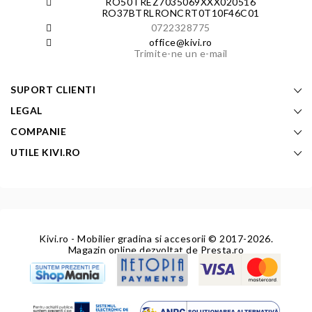
RO50TREZ7035069XXX020516
RO37BTRLRONCRT0T10F46C01
0722328775
office@kivi.ro
Trimite-ne un e-mail
SUPORT CLIENTI
LEGAL
COMPANIE
UTILE KIVI.RO
Kivi.ro - Mobilier gradina si accesorii
© 2017-2026.
Magazin online dezvoltat de
Presta.ro