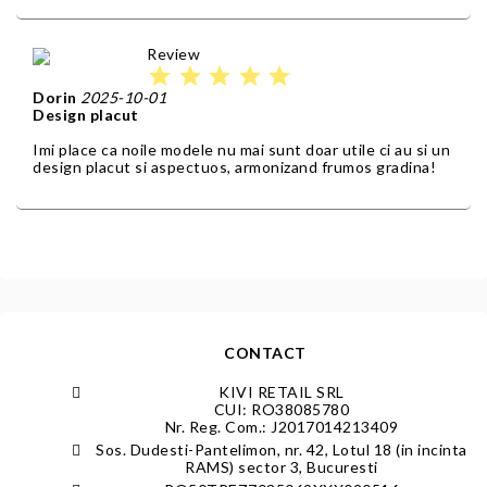
Review
star
star
star
star
star
Dorin
2025-10-01
Design placut
Imi place ca noile modele nu mai sunt doar utile ci au si un
design placut si aspectuos, armonizand frumos gradina!
CONTACT
KIVI RETAIL SRL
CUI: RO38085780
Nr. Reg. Com.: J2017014213409
Sos. Dudesti-Pantelimon, nr. 42, Lotul 18 (in incinta
RAMS) sector 3, Bucuresti