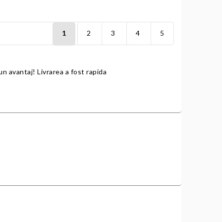
1
2
3
4
5
un avantaj! Livrarea a fost rapida