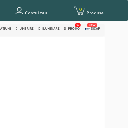
0
Contul tau
Produse
%
NEW
ATIUNI
UMBRIRE
ILUMINARE
PROMO
SICAP