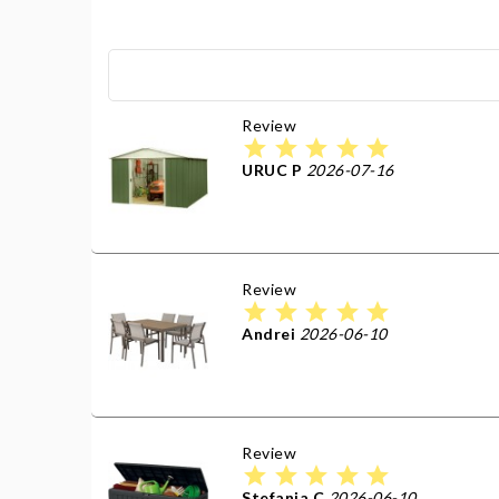
Review
star
star
star
star
star
URUC P
2026-07-16
Review
star
star
star
star
star
Andrei
2026-06-10
Review
star
star
star
star
star
Stefania C
2026-06-10