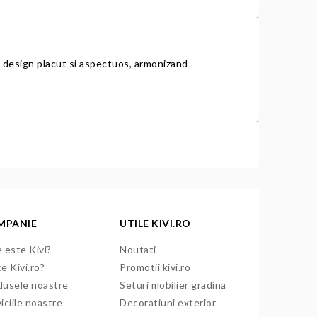
un design placut si aspectuos, armonizand
MPANIE
UTILE KIVI.RO
 este Kivi?
Noutati
e Kivi.ro?
Promotii kivi.ro
dusele noastre
Seturi mobilier gradina
iciile noastre
Decoratiuni exterior