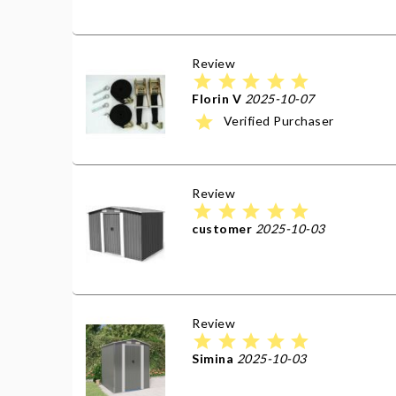
Review
star
star
star
star
star
Florin V
2025-10-07
star
Verified Purchaser
Review
star
star
star
star
star
customer
2025-10-03
Review
star
star
star
star
star
Simina
2025-10-03