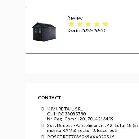
Review
star
star
star
star
star
Dorin
2025-10-01
CONTACT
KIVI RETAIL SRL
CUI: RO38085780
Nr. Reg. Com.: J2017014213409
Sos. Dudesti-Pantelimon, nr. 42, Lotul 18 (in
incinta RAMS) sector 3, Bucuresti
RO50TREZ7035069XXX020516