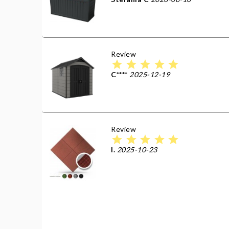
Review
star
star
star
star
star
C****
2025-12-19
Review
star
star
star
star
star
I.
2025-10-23