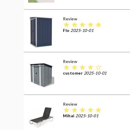
Review
star
star
star
star
star
Flo
2025-10-01
Review
star
star
star
star
star_border
customer
2025-10-01
Review
star
star
star
star
star
Mihai
2025-10-01