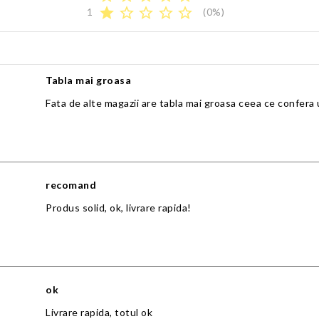
star
star_border
star_border
star_border
star_border
1
(0%)
Tabla mai groasa
Fata de alte magazii are tabla mai groasa ceea ce confera 
recomand
Produs solid, ok, livrare rapida!
ok
Livrare rapida, totul ok