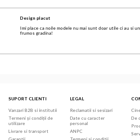
Design placut
Imi place ca noile modele nu mai sunt doar utile ci au si 
frumos gradina!
SUPORT CLIENTI
LEGAL
CO
Vanzari B2B si institutii
Reclamatii si sesizari
Cine
Termeni și condiții de
Date cu caracter
De c
utilizare
personal
Pro
Livrare si transport
ANPC
Serv
Garantii
Termeni si conditii