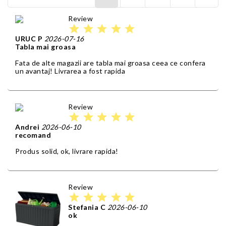
Review
star
star
star
star
star
URUC P
2026-07-16
Tabla mai groasa
Fata de alte magazii are tabla mai groasa ceea ce confera
un avantaj! Livrarea a fost rapida
Review
star
star
star
star
star
Andrei
2026-06-10
recomand
Produs solid, ok, livrare rapida!
Review
star
star
star
star
star
Stefania C
2026-06-10
ok