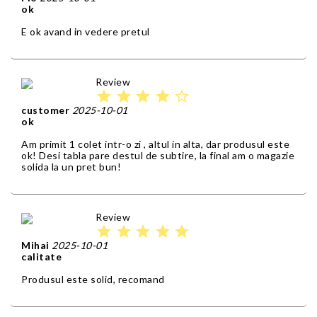
ok
E ok avand in vedere pretul
Review
star
star
star
star
star_border
customer
2025-10-01
ok
Am primit 1 colet intr-o zi , altul in alta, dar produsul este
ok! Desi tabla pare destul de subtire, la final am o magazie
solida la un pret bun!
Review
star
star
star
star
star
Mihai
2025-10-01
calitate
Produsul este solid, recomand