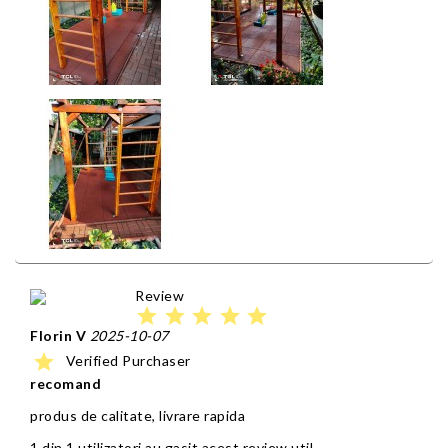
Review
star
star
star
star
star
Florin V
2025-10-07
star
Verified Purchaser
recomand
produs de calitate, livrare rapida
1 din 1 utilizatori au gasit acest review util