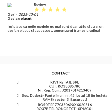
Review
star
star
star
star
star
Dorin
2025-10-01
Design placut
Imi place ca noile modele nu mai sunt doar utile ci au si un
design placut si aspectuos, armonizand frumos gradina!
CONTACT
KIVI RETAIL SRL
CUI: RO38085780
Nr. Reg. Com.: J2017014213409
Sos. Dudesti-Pantelimon, nr. 42, Lotul 18 (in incinta
RAMS) sector 3, Bucuresti
RO50TREZ7035069XXX020516
RO37BTRLRONCRT0T10F46C01