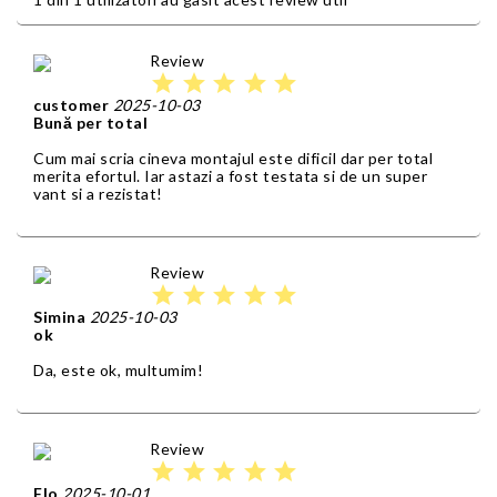
Review
star
star
star
star
star
customer
2025-10-03
Bună per total
Cum mai scria cineva montajul este dificil dar per total
merita efortul. Iar astazi a fost testata si de un super
vant si a rezistat!
Review
star
star
star
star
star
Simina
2025-10-03
ok
Da, este ok, multumim!
Review
star
star
star
star
star
Flo
2025-10-01