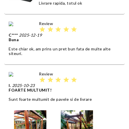
Livrare rapida, totul ok
Review
star
star
star
star
star
C****
2025-12-19
Buna
Este chiar ok, am prins un pret bun fata de multe alte
siteuri.
Review
star
star
star
star
star
I.
2025-10-23
FOARTE MULTUMIT!
Sunt foarte multumit de pavele si de livrare