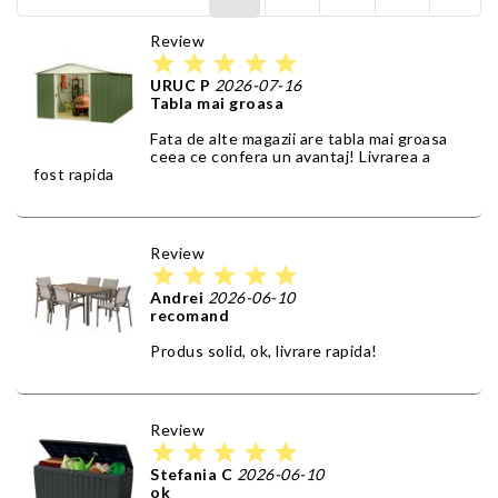
Review
star
star
star
star
star
URUC P
2026-07-16
Tabla mai groasa
Fata de alte magazii are tabla mai groasa
ceea ce confera un avantaj! Livrarea a
fost rapida
Review
star
star
star
star
star
Andrei
2026-06-10
recomand
Produs solid, ok, livrare rapida!
Review
star
star
star
star
star
Stefania C
2026-06-10
ok