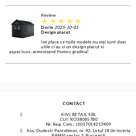
Review
star
star
star
star
star
Dorin
2025-10-01
Design placut
Imi place ca noile modele nu mai sunt doar
utile ci au si un design placut si
aspectuos, armonizand frumos gradina!
CONTACT
KIVI RETAIL SRL
CUI: RO38085780
Nr. Reg. Com.: J2017014213409
Sos. Dudesti-Pantelimon, nr. 42, Lotul 18 (in incinta
RAMS) sector 3, Bucuresti