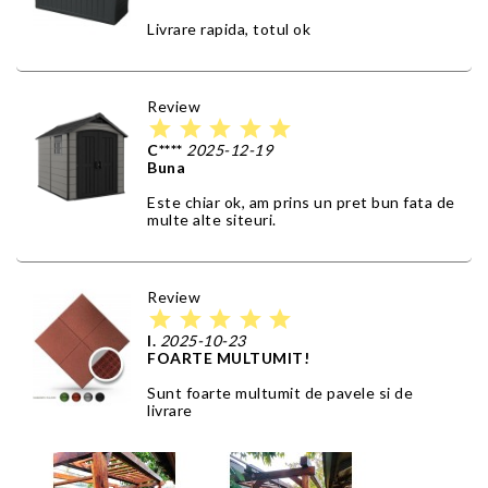
Livrare rapida, totul ok
Review
star
star
star
star
star
C****
2025-12-19
Buna
Este chiar ok, am prins un pret bun fata de
multe alte siteuri.
Review
star
star
star
star
star
I.
2025-10-23
FOARTE MULTUMIT!
Sunt foarte multumit de pavele si de
livrare