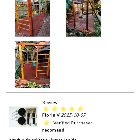
Review
star
star
star
star
star
Florin V
2025-10-07
star
Verified Purchaser
recomand
produs de calitate, livrare rapida