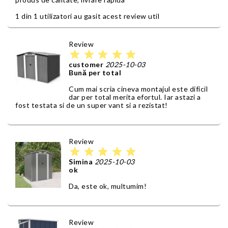
1 din 1 utilizatori au gasit acest review util
Review
star
star
star
star
star
customer
2025-10-03
Bună per total
Cum mai scria cineva montajul este dificil
dar per total merita efortul. Iar astazi a
fost testata si de un super vant si a rezistat!
Review
star
star
star
star
star
Simina
2025-10-03
ok
Da, este ok, multumim!
Review