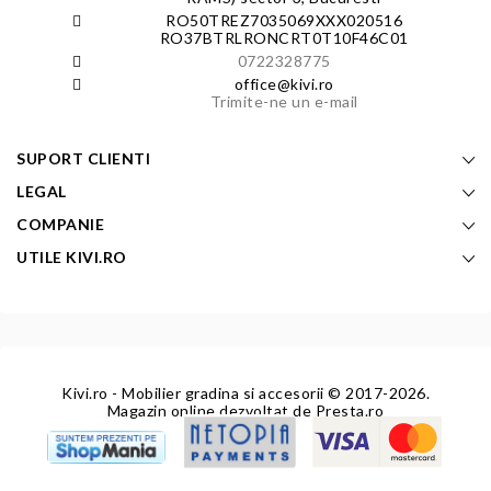
RO50TREZ7035069XXX020516
RO37BTRLRONCRT0T10F46C01
0722328775
office@kivi.ro
Trimite-ne un e-mail
SUPORT CLIENTI
LEGAL
COMPANIE
UTILE KIVI.RO
Kivi.ro - Mobilier gradina si accesorii
© 2017-2026.
Magazin online dezvoltat de
Presta.ro