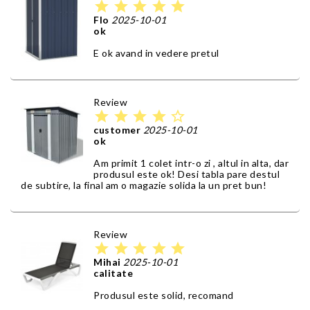
star
star
star
star
star
Flo
2025-10-01
ok
E ok avand in vedere pretul
Review
star
star
star
star
star_border
customer
2025-10-01
ok
Am primit 1 colet intr-o zi , altul in alta, dar
produsul este ok! Desi tabla pare destul
de subtire, la final am o magazie solida la un pret bun!
Review
star
star
star
star
star
Mihai
2025-10-01
calitate
Produsul este solid, recomand