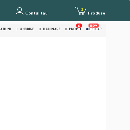
0
Contul tau
Produse
%
NEW
ATIUNI
UMBRIRE
ILUMINARE
PROMO
SICAP