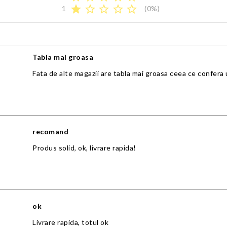
star
star_border
star_border
star_border
star_border
1
(0%)
Tabla mai groasa
Fata de alte magazii are tabla mai groasa ceea ce confera 
recomand
Produs solid, ok, livrare rapida!
ok
Livrare rapida, totul ok