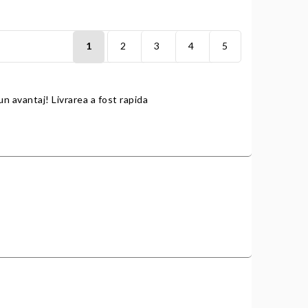
1
2
3
4
5
un avantaj! Livrarea a fost rapida