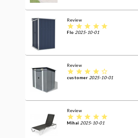
Review
star
star
star
star
star
Flo
2025-10-01
Review
star
star
star
star
star_border
customer
2025-10-01
Review
star
star
star
star
star
Mihai
2025-10-01