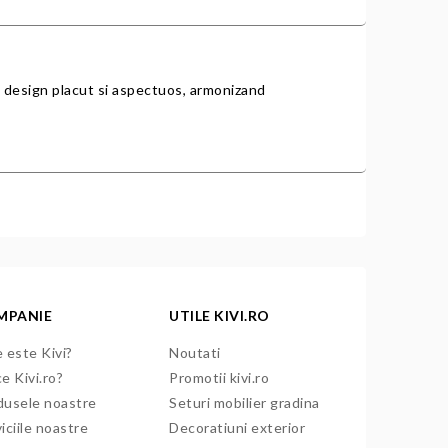
un design placut si aspectuos, armonizand
MPANIE
UTILE KIVI.RO
 este Kivi?
Noutati
e Kivi.ro?
Promotii kivi.ro
dusele noastre
Seturi mobilier gradina
iciile noastre
Decoratiuni exterior