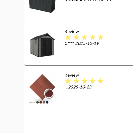
Review
star
star
star
star
star
C****
2025-12-19
Review
star
star
star
star
star
I.
2025-10-23