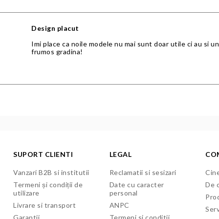
Design placut
Imi place ca noile modele nu mai sunt doar utile ci au si 
frumos gradina!
SUPORT CLIENTI
LEGAL
CO
Vanzari B2B si institutii
Reclamatii si sesizari
Cine
Termeni și condiții de
Date cu caracter
De c
utilizare
personal
Pro
Livrare si transport
ANPC
Serv
Garantii
Termeni si conditii