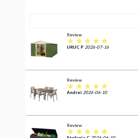
Review
star
star
star
star
star
URUC P
2026-07-16
Review
star
star
star
star
star
Andrei
2026-06-10
Review
star
star
star
star
star
Stefania C
2026-06-10