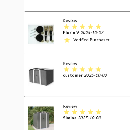
Review
star
star
star
star
star
Florin V
2025-10-07
star
Verified Purchaser
Review
star
star
star
star
star
customer
2025-10-03
Review
star
star
star
star
star
Simina
2025-10-03