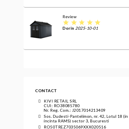
Review
star
star
star
star
star
Dorin
2025-10-01
CONTACT
KIVI RETAIL SRL
CUI: RO38085780
Nr. Reg. Com.: J2017014213409
Sos. Dudesti-Pantelimon, nr. 42, Lotul 18 (in
incinta RAMS) sector 3, Bucuresti
RO50TREZ7035069XXX020516