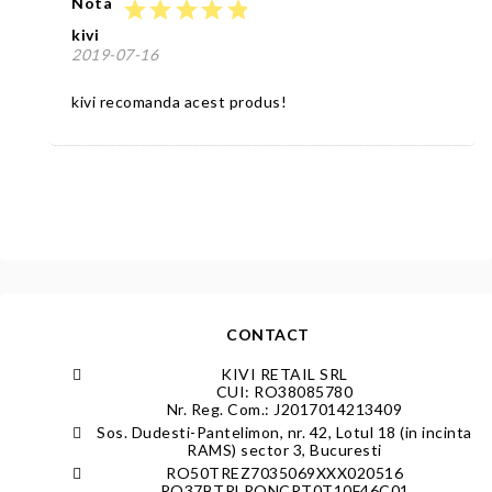
Nota
star
star
star
star
star
kivi
2019-07-16
kivi recomanda acest produs!
CONTACT
KIVI RETAIL SRL
CUI: RO38085780
Nr. Reg. Com.: J2017014213409
Sos. Dudesti-Pantelimon, nr. 42, Lotul 18 (in incinta
RAMS) sector 3, Bucuresti
RO50TREZ7035069XXX020516
RO37BTRLRONCRT0T10F46C01