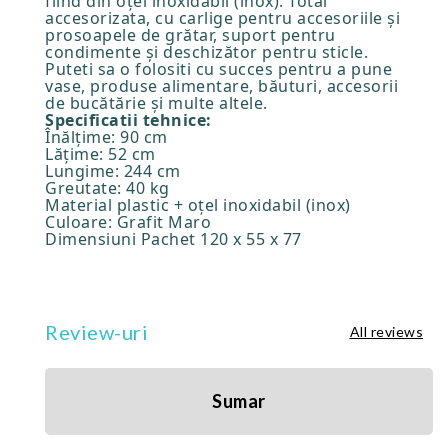
fiind din oțel inoxidabil (inox). Total
accesorizata, cu carlige pentru accesoriile și
prosoapele de grătar, suport pentru
condimente și deschizător pentru sticle.
Puteti sa o folositi cu succes pentru a pune
vase, produse alimentare, băuturi, accesorii
de bucătărie și multe altele.
Specificatii tehnice:
Înălțime: 90 cm
Lățime: 52 cm
Lungime: 244 cm
Greutate: 40 kg
Material plastic + oțel inoxidabil (inox)
Culoare: Grafit Maro
Dimensiuni Pachet 120 x 55 x 77
Review-uri
All reviews
Sumar