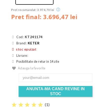
ⓘ
Pret recomandat: 3.974,70 lei
Pret final: 3.696,47 lei
KT241174
Cod:
KETER
Brand:
stoc epuizat
Livrare:
Posibilitate de retur in 14 zile
Adauga la favorite
ANUNTA-MA CAND REVINE IN
STOC
star
star
star
star
star
(
1
)