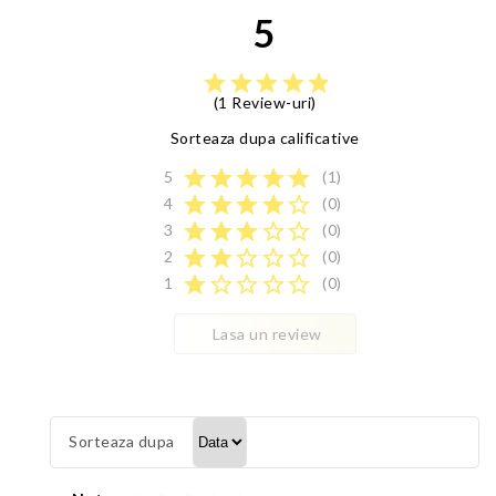
5
star
star
star
star
star
(1 Review-uri)
Sorteaza dupa calificative
star
star
star
star
star
5
(1)
star
star
star
star
star_border
4
(0)
star
star
star
star_border
star_border
3
(0)
star
star
star_border
star_border
star_border
2
(0)
star
star_border
star_border
star_border
star_border
1
(0)
Lasa un review
Sorteaza dupa