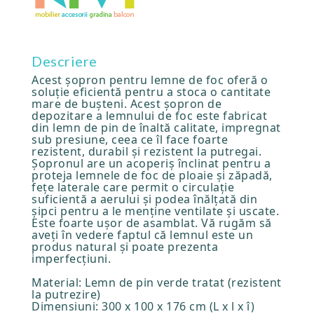
Descriere
Acest șopron pentru lemne de foc oferă o
soluție eficientă pentru a stoca o cantitate
mare de bușteni. Acest șopron de
depozitare a lemnului de foc este fabricat
din lemn de pin de înaltă calitate, impregnat
sub presiune, ceea ce îl face foarte
rezistent, durabil și rezistent la putregai.
Șopronul are un acoperiș înclinat pentru a
proteja lemnele de foc de ploaie și zăpadă,
fețe laterale care permit o circulație
suficientă a aerului și podea înălțată din
șipci pentru a le menține ventilate și uscate.
Este foarte ușor de asamblat. Vă rugăm să
aveți în vedere faptul că lemnul este un
produs natural și poate prezenta
imperfecțiuni.
Material: Lemn de pin verde tratat (rezistent
la putrezire)
Dimensiuni: 300 x 100 x 176 cm (L x l x î)