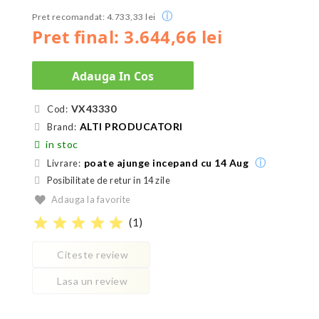
ⓘ
Pret recomandat: 4.733,33 lei
Pret final: 3.644,66 lei
Adauga In Cos
VX43330
Cod:
ALTI PRODUCATORI
Brand:
in stoc
ⓘ
poate ajunge incepand cu 14 Aug
Livrare:
Posibilitate de retur in 14 zile
Adauga la favorite
star
star
star
star
star
(
1
)
Citeste review
Lasa un review