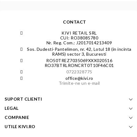
CONTACT
KIVI RETAIL SRL
CUI: RO38085780
Nr. Reg. Com.: J2017014213409
Sos. Dudesti-Pantelimon, nr. 42, Lotul 18 (in incinta
RAMS) sector 3, Bucuresti
RO50TREZ7035069XXX020516
RO37BTRLRONCRT0T10F46C01
0722328775
office@kivi.ro
Trimite-ne un e-mail
SUPORT CLIENTI
LEGAL
COMPANIE
UTILE KIVI.RO