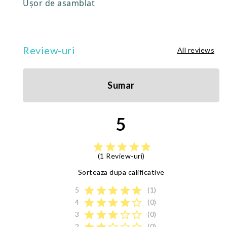
Ușor de asamblat
Review-uri
All reviews
Sumar
5
star
star
star
star
star
(1 Review-uri)
Sorteaza dupa calificative
star
star
star
star
star
5
(1)
star
star
star
star
star_border
4
(0)
star
star
star
star_border
star_border
3
(0)
2
(0)