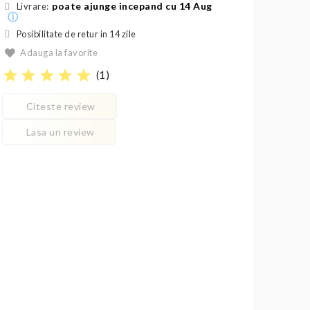
poate ajunge incepand cu 14 Aug
Livrare:
ⓘ
Posibilitate de retur in 14 zile
Adauga la favorite
star
star
star
star
star
(
1
)
Citeste review
Lasa un review