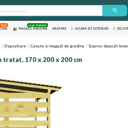
Hot!
+240 Modele!
DINA
MAGAZII GRADINA
GRATARE
JUCARII DE EXTERIOR
DECOR
e
Depozitare
Casute si magazii de gradina
Șopron depozit lemne
 tratat, 170 x 200 x 200 cm