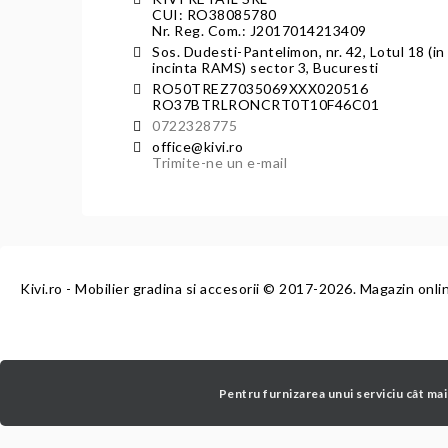
CUI: RO38085780
Nr. Reg. Com.: J2017014213409
Sos. Dudesti-Pantelimon, nr. 42, Lotul 18 (in
incinta RAMS) sector 3, Bucuresti
RO50TREZ7035069XXX020516
RO37BTRLRONCRT0T10F46C01
0722328775
office@kivi.ro
Trimite-ne un e-mail
Kivi.ro - Mobilier gradina si accesorii
© 2017-2026. Magazin onli
Pentru furnizarea unui serviciu cât mai