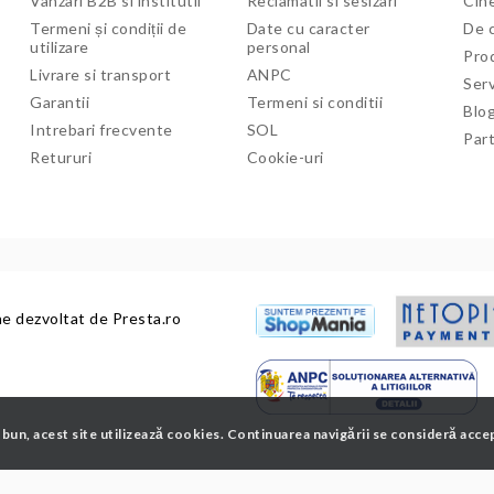
Vanzari B2B si institutii
Reclamatii si sesizari
Cine
Termeni și condiții de
Date cu caracter
De c
utilizare
personal
Pro
Livrare si transport
ANPC
Serv
Garantii
Termeni si conditii
Blo
Intrebari frecvente
SOL
Par
Retururi
Cookie-uri
ne dezvoltat de
Presta.ro
 bun, acest site utilizează cookies. Continuarea navigării se consideră acce