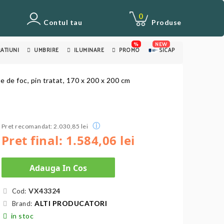
0
Contul tau
Produse
%
NEW
ATIUNI
UMBRIRE
ILUMINARE
PROMO
SICAP
 de foc, pin tratat, 170 x 200 x 200 cm
ⓘ
Pret recomandat: 2.030,85 lei
Pret final: 1.584,06 lei
Adauga In Cos
VX43324
Cod:
ALTI PRODUCATORI
Brand:
in stoc