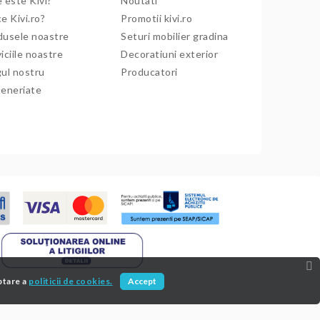
 este Kivi?
Noutati
e Kivi.ro?
Promotii kivi.ro
dusele noastre
Seturi mobilier gradina
iciile noastre
Decoratiuni exterior
gul nostru
Producatori
teneriate
ptare a
politicii de cookies.
Accept