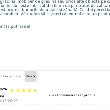
ădină, mobilier de grădină sau orice alte obiecte pe care
ă durabil este fabricat din lemn de pin tratat de calitate
 vă proteja bunurile de ploaie și zăpadă. Cei doi pereți l
 asamblat. Vă rugăm să rețineți că lemnul este un produ
nt la putrezire)
orteaza dupa
Nota
star
star
star
star
star
kivi recomanda acest produs!
ivi
019-06-07