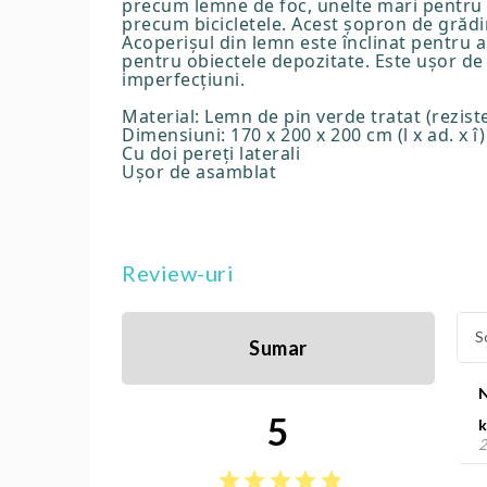
precum lemne de foc, unelte mari pentru gr
precum bicicletele. Acest șopron de grădin
Acoperișul din lemn este înclinat pentru a
pentru obiectele depozitate. Este ușor de
imperfecțiuni.
Material: Lemn de pin verde tratat (reziste
Dimensiuni: 170 x 200 x 200 cm (l x ad. x î)
Cu doi pereți laterali
Ușor de asamblat
Review-uri
S
Sumar
5
k
2
star
star
star
star
star