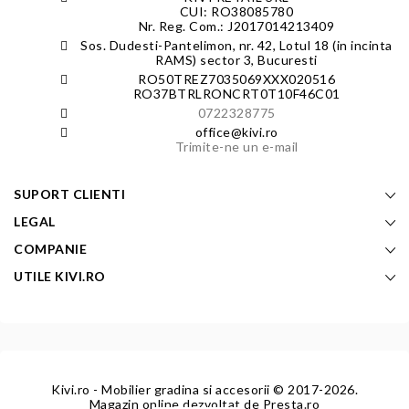
CUI: RO38085780
Nr. Reg. Com.: J2017014213409
Sos. Dudesti-Pantelimon, nr. 42, Lotul 18 (in incinta
RAMS) sector 3, Bucuresti
RO50TREZ7035069XXX020516
RO37BTRLRONCRT0T10F46C01
0722328775
office@kivi.ro
Trimite-ne un e-mail
SUPORT CLIENTI
LEGAL
COMPANIE
UTILE KIVI.RO
Kivi.ro - Mobilier gradina si accesorii
© 2017-2026.
Magazin online dezvoltat de
Presta.ro