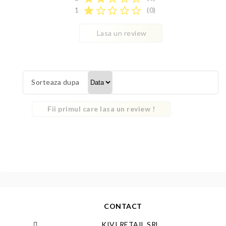
star
star_border
star_border
star_border
star_border
1
(0)
Lasa un review
Sorteaza dupa
Fii primul care lasa un review !
CONTACT
KIVI RETAIL SRL