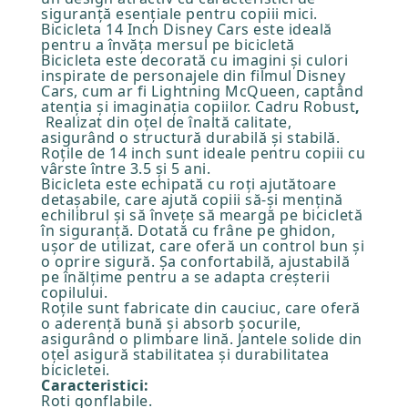
siguranță esențiale pentru copiii mici.
Bicicleta 14 Inch Disney Cars este ideală
pentru a învăța mersul pe bicicletă
Bicicleta este decorată cu imagini și culori
inspirate de personajele din filmul Disney
Cars, cum ar fi Lightning McQueen, captând
atenția și imaginația copiilor.
Cadru Robust
,
Realizat din oțel de înaltă calitate,
asigurând o structură durabilă și stabilă.
Roțile de 14 inch sunt ideale pentru copiii cu
vârste între 3.5 și 5 ani.
Bicicleta este echipată cu roți ajutătoare
detașabile, care ajută copiii să-și mențină
echilibrul și să învețe să meargă pe bicicletă
în siguranță. Dotată cu frâne pe ghidon,
ușor de utilizat, care oferă un control bun și
o oprire sigură. Șa confortabilă, ajustabilă
pe înălțime pentru a se adapta creșterii
copilului.
Roțile sunt fabricate din cauciuc, care oferă
o aderență bună și absorb șocurile,
asigurând o plimbare lină. Jantele solide din
oțel asigură stabilitatea și durabilitatea
bicicletei.
Caracteristici:
Roti gonflabile.