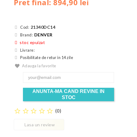
Pret final: 894,90 lei
21340DC14
Cod:
DENVER
Brand:
stoc epuizat
Livrare:
Posibilitate de retur in 14 zile
Adauga la favorite
ANUNTA-MA CAND REVINE IN
STOC
star_border
star_border
star_border
star_border
star_border
(
0
)
Lasa un review