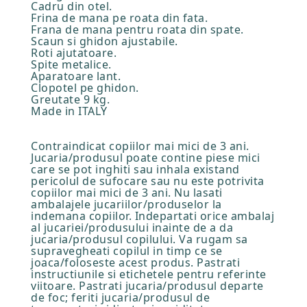
Cadru din otel.
Frina de mana pe roata din fata.
Frana de mana pentru roata din spate.
Scaun si ghidon ajustabile.
Roti ajutatoare.
Spite metalice.
Aparatoare lant.
Clopotel pe ghidon.
Greutate 9 kg.
Made in ITALY
Contraindicat copiilor mai mici de 3 ani.
Jucaria/produsul poate contine piese mici
care se pot inghiti sau inhala existand
pericolul de sufocare sau nu este potrivita
copiilor mai mici de 3 ani. Nu lasati
ambalajele jucariilor/produselor la
indemana copiilor. Indepartati orice ambalaj
al jucariei/produsului inainte de a da
jucaria/produsul copilului. Va rugam sa
supravegheati copilul in timp ce se
joaca/foloseste acest produs. Pastrati
instructiunile si etichetele pentru referinte
viitoare. Pastrati jucaria/produsul departe
de foc; feriti jucaria/produsul de