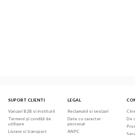
SUPORT CLIENTI
LEGAL
CO
Vanzari B2B si institutii
Reclamatii si sesizari
Cine
Termeni și condiții de
Date cu caracter
De c
utilizare
personal
Pro
Livrare si transport
ANPC
Serv