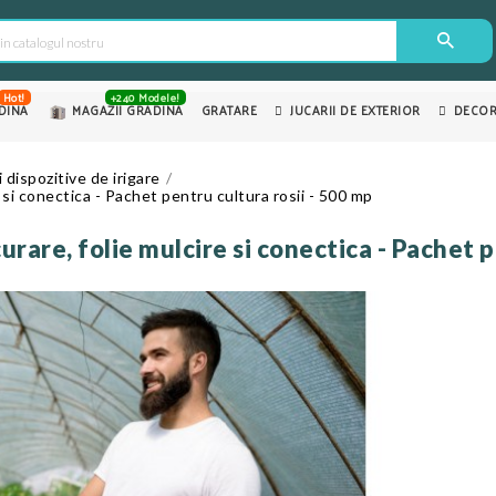
Hot!
+240 Modele!
DINA
MAGAZII GRADINA
GRATARE
JUCARII DE EXTERIOR
DECOR
 dispozitive de irigare
 si conectica - Pachet pentru cultura rosii - 500 mp
urare, folie mulcire si conectica - Pachet p