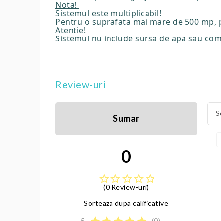
Nota!
Sistemul este multiplicabil!
Pentru o suprafata mai mare de 500 mp, p
Atentie!
Sistemul nu include sursa de apa sau com
Review-uri
S
Sumar
0
star_border
star_border
star_border
star_border
star_border
(0 Review-uri)
Sorteaza dupa calificative
star
star
star
star
star
5
(0)