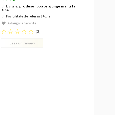
produsul poate ajunge marti la
Livrare:
tine
Posibilitate de retur in 14 zile
Adauga la favorite
star_border
star_border
star_border
star_border
star_border
(
0
)
Lasa un review