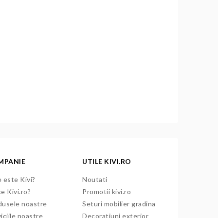
MPANIE
UTILE KIVI.RO
 este Kivi?
Noutati
e Kivi.ro?
Promotii kivi.ro
dusele noastre
Seturi mobilier gradina
iciile noastre
Decoratiuni exterior