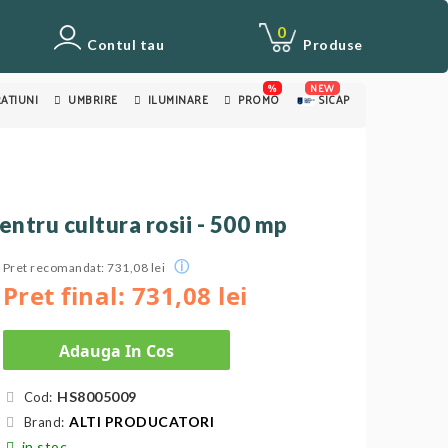
0
Contul tau
Produse
%
NEW
ATIUNI
UMBRIRE
ILUMINARE
PROMO
SICAP
entru cultura rosii - 500 mp
ⓘ
Pret recomandat: 731,08 lei
Pret final: 731,08 lei
Adauga In Cos
HS8005009
Cod:
ALTI PRODUCATORI
Brand:
in stoc