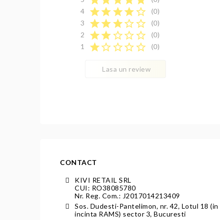
star
star
star
star
star_border
4
(0)
star
star
star
star_border
star_border
3
(0)
star
star
star_border
star_border
star_border
2
(0)
star
star_border
star_border
star_border
star_border
1
(0)
Lasa un review
CONTACT
KIVI RETAIL SRL
CUI: RO38085780
Nr. Reg. Com.: J2017014213409
Sos. Dudesti-Pantelimon, nr. 42, Lotul 18 (in
incinta RAMS) sector 3, Bucuresti