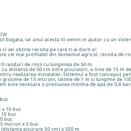
ATA!
osii bogata, iar anul acesta iti venim in ajutor cu un sis
si vei obtine recolta pe care ti-ai dorit-o!
ste cel mai profitabil din domeniul agricol, recolta de ro
10 randuri de rosii cu lungimea de 50 m.
 distanta de 50 cm intre picuratori, o linie de 15 m de 
tru realizarea instalatiei. Sistemul a fost conceput pen
o grosime de 15 microni, latime de 1 m si lungime de 10
em este necesara o presiunea minima de apa de 0,8 bari
 buc
 x 10 buc
 10 buc
10 buc
15 micron x 5 buc
 (distanta picurare 50 cm) x 500 m