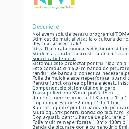
Descriere
Noi avem solutia pentru programul TOM
Stim cat de mult ai visat la o cultura de r
destinat afacerii tale!
Iti va fi usurata munca, vei economisi timp 
Studiile au aratat ca acest tip de cultura e
Specificatii tehnice
Sistemul este proiectat pentru irigarea a 
Este compus din 500 m banda de picurare cu
randuri de banda si conectica necesara pen
Folia de mulcire este neperforata, avand 
Pentru functionarea optima a acestui sist
Componentele sistemului de irigare
Teava polietilena 32mm pn6 x 15 m
Robinet compresiune cu FI 32mm x 1" x 1
Dop compresiune 32mm pn10 x 1 buc
Robinet aquafix pentru banda de picurare
Mufa aquafix pentru banda de picurare x
Dop aquafix pentru banda de picurare x 
Folie mulcire neperforata 1,0m x 100m x 
Banda de picurare gorja cu nanodrip 8mil